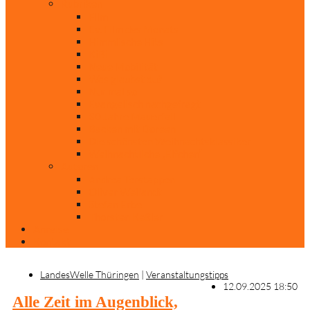
Rubriken
Film
Ev. Film des Monats
Himmlische Hits
KiBi
Neue Mobilität
Was glaubst du?
Nur mal so
Evangelisch nachgefragt
30 Jahre Mauerfall
Backen mit Doreen
Die schönsten Weihnachtsklassiker
Weihnachtliche „Elfchen“
Autoren
Andrea Terstappen
Oliver Weilandt
Stefan Erbe
Thorsten Keßler
Anreise
Kontakt
LandesWelle Thüringen
|
Veranstaltungstipps
12.09.2025 18:50
Alle Zeit im Augenblick,