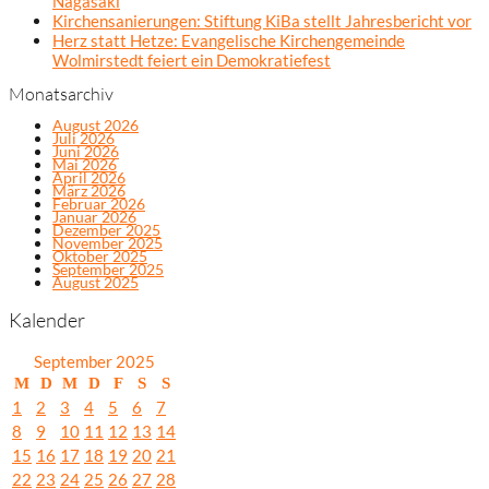
Nagasaki
Kirchensanierungen: Stiftung KiBa stellt Jahresbericht vor
Herz statt Hetze: Evangelische Kirchengemeinde
Wolmirstedt feiert ein Demokratiefest
Monatsarchiv
August 2026
Juli 2026
Juni 2026
Mai 2026
April 2026
März 2026
Februar 2026
Januar 2026
Dezember 2025
November 2025
Oktober 2025
September 2025
August 2025
Kalender
September 2025
M
D
M
D
F
S
S
1
2
3
4
5
6
7
8
9
10
11
12
13
14
15
16
17
18
19
20
21
22
23
24
25
26
27
28