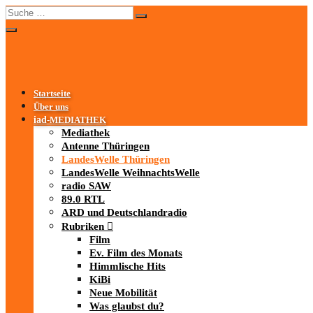
Startseite
Über uns
iad
-MEDIATHEK
Mediathek
Antenne Thüringen
LandesWelle Thüringen
LandesWelle WeihnachtsWelle
radio SAW
89.0 RTL
ARD und Deutschlandradio
Rubriken
Film
Ev. Film des Monats
Himmlische Hits
KiBi
Neue Mobilität
Was glaubst du?