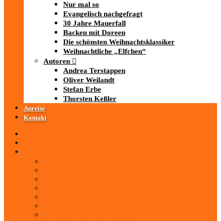
Nur mal so
Evangelisch nachgefragt
30 Jahre Mauerfall
Backen mit Doreen
Die schönsten Weihnachtsklassiker
Weihnachtliche „Elfchen“
Autoren
Andrea Terstappen
Oliver Weilandt
Stefan Erbe
Thorsten Keßler
Anreise
Kontakt
Startseite
Über uns
iad
-MEDIATHEK
Mediathek
Antenne Thüringen
LandesWelle Thüringen
LandesWelle WeihnachtsWelle
radio SAW
89.0 RTL
ARD und Deutschlandradio