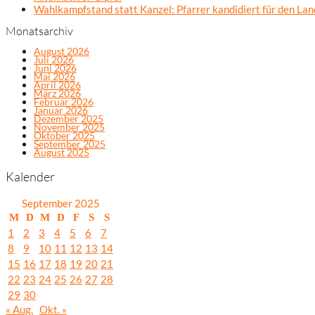
Wahlkampfstand statt Kanzel: Pfarrer kandidiert für den La
Monatsarchiv
August 2026
Juli 2026
Juni 2026
Mai 2026
April 2026
März 2026
Februar 2026
Januar 2026
Dezember 2025
November 2025
Oktober 2025
September 2025
August 2025
Kalender
September 2025
M
D
M
D
F
S
S
1
2
3
4
5
6
7
8
9
10
11
12
13
14
15
16
17
18
19
20
21
22
23
24
25
26
27
28
29
30
« Aug.
Okt. »