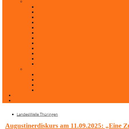
Rubriken
Film
Ev. Film des Monats
Himmlische Hits
KiBi
Neue Mobilität
Was glaubst du?
Nur mal so
Evangelisch nachgefragt
30 Jahre Mauerfall
Backen mit Doreen
Die schönsten Weihnachtsklassiker
Weihnachtliche „Elfchen“
Autoren
Andrea Terstappen
Oliver Weilandt
Stefan Erbe
Thorsten Keßler
Anreise
Kontakt
LandesWelle Thüringen
Augustinerdiskurs am 11.09.2025: „Eine 