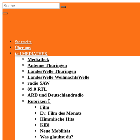
Startseite
Über uns
iad
-MEDIATHEK
Mediathek
Antenne Thüringen
LandesWelle Thüringen
LandesWelle WeihnachtsWelle
radio SAW
89.0 RTL
ARD und Deutschlandradio
Rubriken
Film
Ev. Film des Monats
Himmlische Hits
KiBi
Neue Mobilität
Was glaubst du?