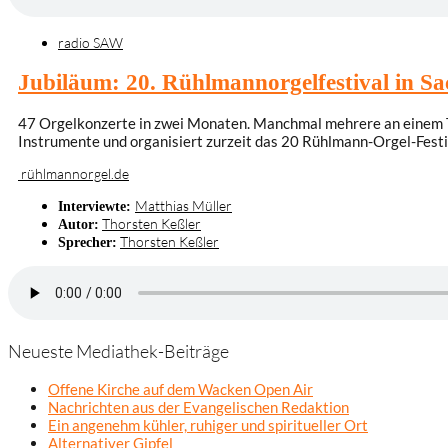
radio SAW
Jubiläum: 20. Rühlmannorgelfestival in S
47 Orgelkonzerte in zwei Monaten. Manchmal mehrere an einem Ta
Instrumente und organisiert zurzeit das 20 Rühlmann-Orgel-Festi
rühlmannorgel.de
Matthias Müller
Interviewte:
Thorsten Keßler
Autor:
Thorsten Keßler
Sprecher:
Neueste Mediathek-Beiträge
Offene Kirche auf dem Wacken Open Air
Nachrichten aus der Evangelischen Redaktion
Ein angenehm kühler, ruhiger und spiritueller Ort
Alternativer Gipfel