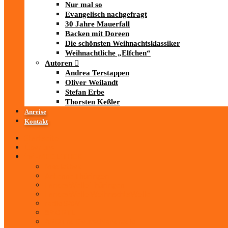
Nur mal so
Evangelisch nachgefragt
30 Jahre Mauerfall
Backen mit Doreen
Die schönsten Weihnachtsklassiker
Weihnachtliche „Elfchen“
Autoren
Andrea Terstappen
Oliver Weilandt
Stefan Erbe
Thorsten Keßler
Anreise
Kontakt
Startseite
Über uns
iad
-MEDIATHEK
Mediathek
Antenne Thüringen
LandesWelle Thüringen
LandesWelle WeihnachtsWelle
radio SAW
89.0 RTL
ARD und Deutschlandradio