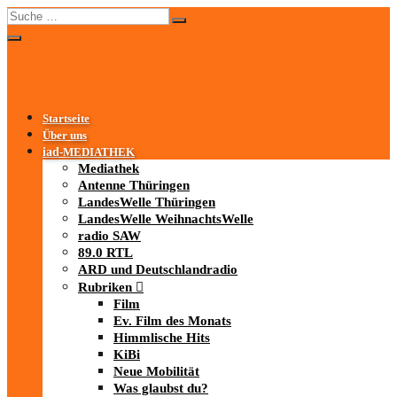
Startseite
Über uns
iad
-MEDIATHEK
Mediathek
Antenne Thüringen
LandesWelle Thüringen
LandesWelle WeihnachtsWelle
radio SAW
89.0 RTL
ARD und Deutschlandradio
Rubriken
Film
Ev. Film des Monats
Himmlische Hits
KiBi
Neue Mobilität
Was glaubst du?