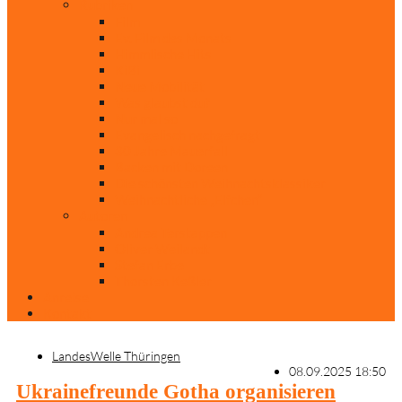
Rubriken
Film
Ev. Film des Monats
Himmlische Hits
KiBi
Neue Mobilität
Was glaubst du?
Nur mal so
Evangelisch nachgefragt
30 Jahre Mauerfall
Backen mit Doreen
Die schönsten Weihnachtsklassiker
Weihnachtliche „Elfchen“
Autoren
Andrea Terstappen
Oliver Weilandt
Stefan Erbe
Thorsten Keßler
Anreise
Kontakt
LandesWelle Thüringen
08.09.2025 18:50
Ukrainefreunde Gotha organisieren