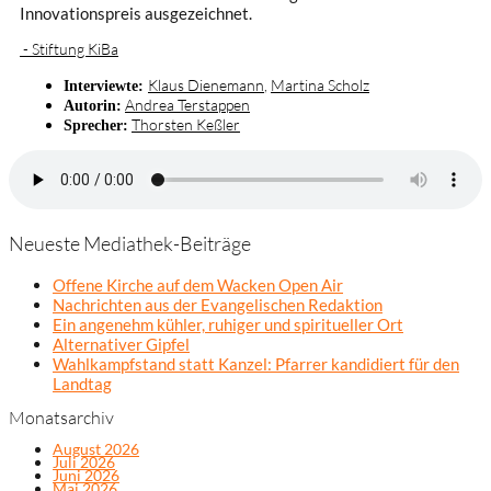
Innovationspreis ausgezeichnet.
- Stiftung KiBa
Klaus Dienemann
,
Martina Scholz
Interviewte:
Andrea Terstappen
Autorin:
Thorsten Keßler
Sprecher:
Neueste Mediathek-Beiträge
Offene Kirche auf dem Wacken Open Air
Nachrichten aus der Evangelischen Redaktion
Ein angenehm kühler, ruhiger und spiritueller Ort
Alternativer Gipfel
Wahlkampfstand statt Kanzel: Pfarrer kandidiert für den
Landtag
Monatsarchiv
August 2026
Juli 2026
Juni 2026
Mai 2026