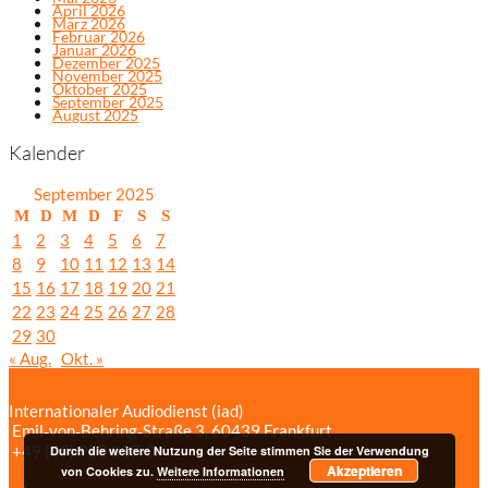
April 2026
März 2026
Februar 2026
Januar 2026
Dezember 2025
November 2025
Oktober 2025
September 2025
August 2025
Kalender
September 2025
M
D
M
D
F
S
S
1
2
3
4
5
6
7
8
9
10
11
12
13
14
15
16
17
18
19
20
21
22
23
24
25
26
27
28
29
30
« Aug.
Okt. »
Internationaler Audiodienst (iad)
Emil‑von‑Behring‑Straße 3, 60439 Frankfurt
+49 (69) 958 037‑0
Bildnachweise
Durch die weitere Nutzung der Seite stimmen Sie der Verwendung
Akzeptieren
Impressum/Datenschutzerklärung
von Cookies zu.
Weitere Informationen