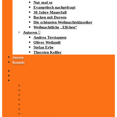
Nur mal so
Evangelisch nachgefragt
30 Jahre Mauerfall
Backen mit Doreen
Die schönsten Weihnachtsklassiker
Weihnachtliche „Elfchen“
Autoren
Andrea Terstappen
Oliver Weilandt
Stefan Erbe
Thorsten Keßler
Anreise
Kontakt
Startseite
Über uns
iad
-MEDIATHEK
Mediathek
Antenne Thüringen
LandesWelle Thüringen
LandesWelle WeihnachtsWelle
radio SAW
89.0 RTL
ARD und Deutschlandradio