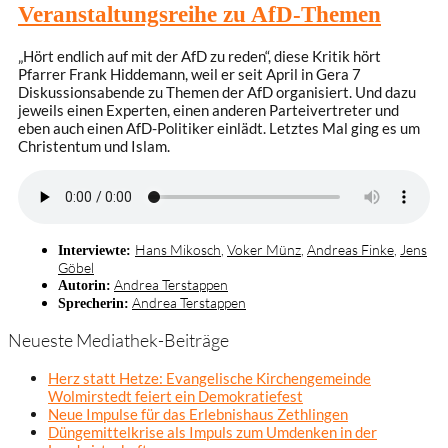
Veranstaltungsreihe zu AfD-Themen
„Hört endlich auf mit der AfD zu reden“, diese Kritik hört
Pfarrer Frank Hiddemann, weil er seit April in Gera 7
Diskussionsabende zu Themen der AfD organisiert. Und dazu
jeweils einen Experten, einen anderen Parteivertreter und
eben auch einen AfD-Politiker einlädt. Letztes Mal ging es um
Christentum und Islam.
Hans Mikosch
,
Voker Münz
,
Andreas Finke
,
Jens
Interviewte:
Göbel
Andrea Terstappen
Autorin:
Andrea Terstappen
Sprecherin:
Neueste Mediathek-Beiträge
Herz statt Hetze: Evangelische Kirchengemeinde
Wolmirstedt feiert ein Demokratiefest
Neue Impulse für das Erlebnishaus Zethlingen
Düngemittelkrise als Impuls zum Umdenken in der