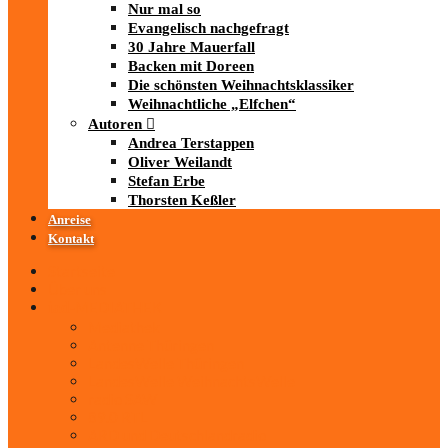
Nur mal so
Evangelisch nachgefragt
30 Jahre Mauerfall
Backen mit Doreen
Die schönsten Weihnachtsklassiker
Weihnachtliche „Elfchen“
Autoren
Andrea Terstappen
Oliver Weilandt
Stefan Erbe
Thorsten Keßler
Anreise
Kontakt
Startseite
Über uns
iad
-MEDIATHEK
Mediathek
Antenne Thüringen
LandesWelle Thüringen
LandesWelle WeihnachtsWelle
radio SAW
89.0 RTL
ARD und Deutschlandradio