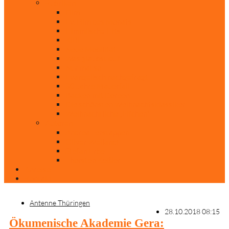
Rubriken
Film
Ev. Film des Monats
Himmlische Hits
KiBi
Neue Mobilität
Was glaubst du?
Nur mal so
Evangelisch nachgefragt
30 Jahre Mauerfall
Backen mit Doreen
Die schönsten Weihnachtsklassiker
Weihnachtliche „Elfchen“
Autoren
Andrea Terstappen
Oliver Weilandt
Stefan Erbe
Thorsten Keßler
Anreise
Kontakt
Antenne Thüringen
28.10.2018 08:15
Ökumenische Akademie Gera: