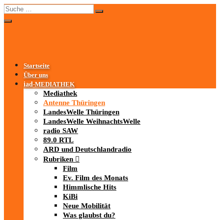
Startseite
Über uns
iad
-MEDIATHEK
Mediathek
Antenne Thüringen
LandesWelle Thüringen
LandesWelle WeihnachtsWelle
radio SAW
89.0 RTL
ARD und Deutschlandradio
Rubriken
Film
Ev. Film des Monats
Himmlische Hits
KiBi
Neue Mobilität
Was glaubst du?