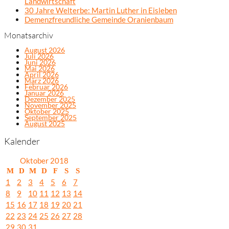
Landwirtschaft
30 Jahre Welterbe: Martin Luther in Eisleben
Demenzfreundliche Gemeinde Oranienbaum
Monatsarchiv
August 2026
Juli 2026
Juni 2026
Mai 2026
April 2026
März 2026
Februar 2026
Januar 2026
Dezember 2025
November 2025
Oktober 2025
September 2025
August 2025
Kalender
Oktober 2018
M
D
M
D
F
S
S
1
2
3
4
5
6
7
8
9
10
11
12
13
14
15
16
17
18
19
20
21
22
23
24
25
26
27
28
29
30
31