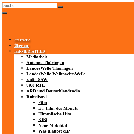
Startseite
Über uns
iad
-MEDIATHEK
Mediathek
Antenne Thüringen
LandesWelle Thüringen
LandesWelle WeihnachtsWelle
radio SAW
89.0 RTL
ARD und Deutschlandradio
Rubriken
Film
Ev. Film des Monats
Himmlische Hits
KiBi
Neue Mobilität
Was glaubst du?