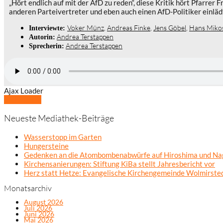
„Hört endlich auf mit der AfD zu reden“, diese Kritik hört Pfarre
anderen Parteivertreter und eben auch einen AfD-Politiker einläd
Voker Münz
,
Andreas Finke
,
Jens Göbel
,
Hans Miko
Interviewte:
Andrea Terstappen
Autorin:
Andrea Terstappen
Sprecherin:
Ajax Loader
Mehr laden
Neueste Mediathek-Beiträge
Wasserstopp im Garten
Hungersteine
Gedenken an die Atombombenabwürfe auf Hiroshima und Na
Kirchensanierungen: Stiftung KiBa stellt Jahresbericht vor
Herz statt Hetze: Evangelische Kirchengemeinde Wolmirsted
Monatsarchiv
August 2026
Juli 2026
Juni 2026
Mai 2026