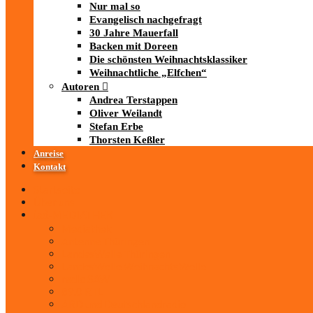
Nur mal so
Evangelisch nachgefragt
30 Jahre Mauerfall
Backen mit Doreen
Die schönsten Weihnachtsklassiker
Weihnachtliche „Elfchen“
Autoren
Andrea Terstappen
Oliver Weilandt
Stefan Erbe
Thorsten Keßler
Anreise
Kontakt
Startseite
Über uns
iad
-MEDIATHEK
Mediathek
Antenne Thüringen
LandesWelle Thüringen
LandesWelle WeihnachtsWelle
radio SAW
89.0 RTL
ARD und Deutschlandradio