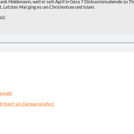
r Frank Hiddemann, weil er seit April in Gera 7 Diskussionsabende zu 
t. Letztes Mal ging es um Christentum und Islam.
sch
gasaki
t feiert ein Demokratiefest