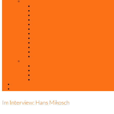
Rubriken
Film
Ev. Film des Monats
Himmlische Hits
KiBi
Neue Mobilität
Was glaubst du?
Nur mal so
Evangelisch nachgefragt
30 Jahre Mauerfall
Backen mit Doreen
Die schönsten Weihnachtsklassiker
Weihnachtliche „Elfchen“
Autoren
Andrea Terstappen
Oliver Weilandt
Stefan Erbe
Thorsten Keßler
Anreise
Kontakt
Im Interview: Hans Mikosch