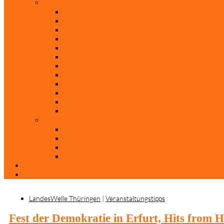
Rubriken
Film
Ev. Film des Monats
Himmlische Hits
KiBi
Neue Mobilität
Was glaubst du?
Nur mal so
Evangelisch nachgefragt
30 Jahre Mauerfall
Backen mit Doreen
Die schönsten Weihnachtsklassiker
Weihnachtliche „Elfchen“
Autoren
Andrea Terstappen
Oliver Weilandt
Stefan Erbe
Thorsten Keßler
Anreise
Kontakt
LandesWelle Thüringen
|
Veranstaltungstipps
Fest der Demokratie in Erfurt, Hits from H