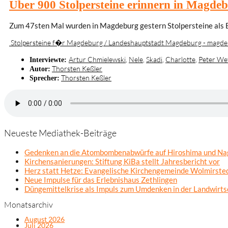
Über 900 Stolpersteine erinnern in Magde
Zum 47sten Mal wurden in Magdeburg gestern Stolpersteine als E
Stolpersteine f�r Magdeburg / Landeshauptstadt Magdeburg - magde
Artur Chmielewski
,
Nele
,
Skadi
,
Charlotte
,
Peter We
Interviewte:
Thorsten Keßler
Autor:
Thorsten Keßler
Sprecher:
Neueste Mediathek-Beiträge
Gedenken an die Atombombenabwürfe auf Hiroshima und Na
Kirchensanierungen: Stiftung KiBa stellt Jahresbericht vor
Herz statt Hetze: Evangelische Kirchengemeinde Wolmirsted
Neue Impulse für das Erlebnishaus Zethlingen
Düngemittelkrise als Impuls zum Umdenken in der Landwirts
Monatsarchiv
August 2026
Juli 2026