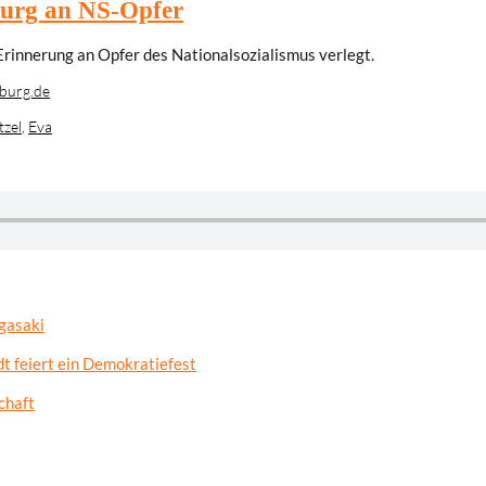
burg an NS-Opfer
rinnerung an Opfer des Nationalsozialismus verlegt.
burg.de
tzel
,
Eva
gasaki
t feiert ein Demokratiefest
chaft