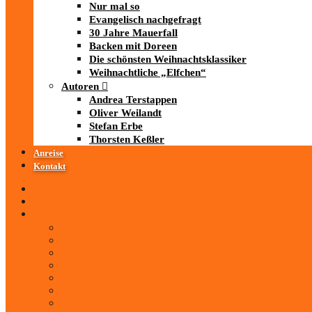
Nur mal so
Evangelisch nachgefragt
30 Jahre Mauerfall
Backen mit Doreen
Die schönsten Weihnachtsklassiker
Weihnachtliche „Elfchen“
Autoren
Andrea Terstappen
Oliver Weilandt
Stefan Erbe
Thorsten Keßler
Anreise
Kontakt
Startseite
Über uns
iad
-MEDIATHEK
Mediathek
Antenne Thüringen
LandesWelle Thüringen
LandesWelle WeihnachtsWelle
radio SAW
89.0 RTL
ARD und Deutschlandradio