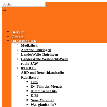
Startseite
Über uns
iad
-MEDIATHEK
Mediathek
Antenne Thüringen
LandesWelle Thüringen
LandesWelle WeihnachtsWelle
radio SAW
89.0 RTL
ARD und Deutschlandradio
Rubriken
Film
Ev. Film des Monats
Himmlische Hits
KiBi
Neue Mobilität
Was glaubst du?