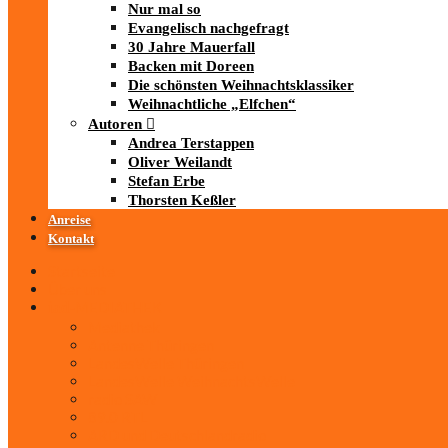
Nur mal so
Evangelisch nachgefragt
30 Jahre Mauerfall
Backen mit Doreen
Die schönsten Weihnachtsklassiker
Weihnachtliche „Elfchen“
Autoren
Andrea Terstappen
Oliver Weilandt
Stefan Erbe
Thorsten Keßler
Anreise
Kontakt
Startseite
Über uns
iad
-MEDIATHEK
Mediathek
Antenne Thüringen
LandesWelle Thüringen
LandesWelle WeihnachtsWelle
radio SAW
89.0 RTL
ARD und Deutschlandradio