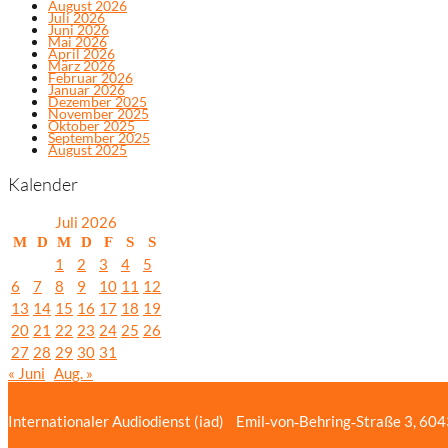
August 2026
Juli 2026
Juni 2026
Mai 2026
April 2026
März 2026
Februar 2026
Januar 2026
Dezember 2025
November 2025
Oktober 2025
September 2025
August 2025
Kalender
Juli 2026
M
D
M
D
F
S
S
1
2
3
4
5
6
7
8
9
10
11
12
13
14
15
16
17
18
19
20
21
22
23
24
25
26
27
28
29
30
31
« Juni
Aug. »
Internationaler Audiodienst (iad)
Emil‑von‑Behring‑Straße 3, 60