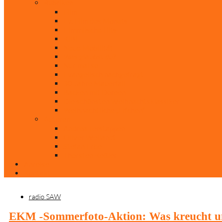
Rubriken
Film
Ev. Film des Monats
Himmlische Hits
KiBi
Neue Mobilität
Was glaubst du?
Nur mal so
Evangelisch nachgefragt
30 Jahre Mauerfall
Backen mit Doreen
Die schönsten Weihnachtsklassiker
Weihnachtliche „Elfchen“
Autoren
Andrea Terstappen
Oliver Weilandt
Stefan Erbe
Thorsten Keßler
Anreise
Kontakt
radio SAW
EKM -Sommerfoto-Aktion: Was kreucht und