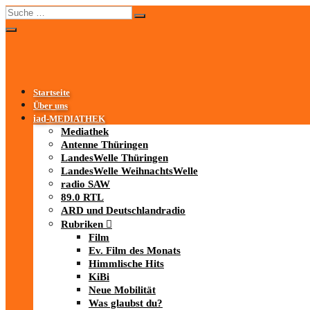
Startseite
Über uns
iad
-MEDIATHEK
Mediathek
Antenne Thüringen
LandesWelle Thüringen
LandesWelle WeihnachtsWelle
radio SAW
89.0 RTL
ARD und Deutschlandradio
Rubriken
Film
Ev. Film des Monats
Himmlische Hits
KiBi
Neue Mobilität
Was glaubst du?