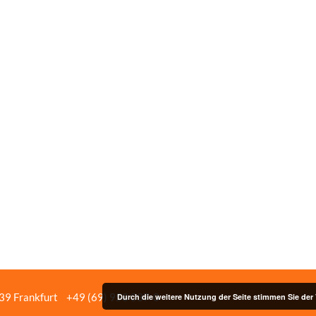
439 Frankfurt
+49 (69) 958 037‑0
Bildnachweise
Impressum/Date
Durch die weitere Nutzung der Seite stimmen Sie de