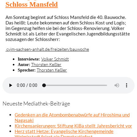
Schloss Mansfeld
Am Sonntag beginnt auf Schloss Mansfeld die 40. Bauwoche.
Das heißt: Leute bekommen auf dem Schloss Kost und Logis;
im Gegenzug helfen sie bei der Schloss-Renovierung. Volker
Schmidt ist als Leiter der Evangelischen Jugendbildungsstätte
sozusagen der Schlossherr:
cvjm-sachsen-anhalt.de/freizeiten/bauwoche
Volker Schmidt
Interviewte:
Thorsten Keßler
Autor:
Thorsten Keßler
Sprecher:
Neueste Mediathek-Beiträge
Gedenken an die Atombombenabwürfe auf Hiroshima und
Nagasaki
Kirchensanierungen: Stiftung KiBa stellt Jahresbericht vor
Herz statt Hetze: Evangelische Kirchengemeinde
Wolmirstedt feiert ein Demokratiefest