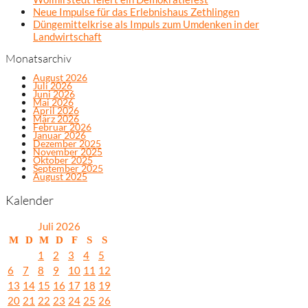
Neue Impulse für das Erlebnishaus Zethlingen
Düngemittelkrise als Impuls zum Umdenken in der
Landwirtschaft
Monatsarchiv
August 2026
Juli 2026
Juni 2026
Mai 2026
April 2026
März 2026
Februar 2026
Januar 2026
Dezember 2025
November 2025
Oktober 2025
September 2025
August 2025
Kalender
Juli 2026
M
D
M
D
F
S
S
1
2
3
4
5
6
7
8
9
10
11
12
13
14
15
16
17
18
19
20
21
22
23
24
25
26