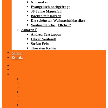
Nur mal so
Evangelisch nachgefragt
30 Jahre Mauerfall
Backen mit Doreen
Die schönsten Weihnachtsklassiker
Weihnachtliche „Elfchen“
Autoren
Andrea Terstappen
Oliver Weilandt
Stefan Erbe
Thorsten Keßler
Anreise
Kontakt
Startseite
Über uns
iad
-MEDIATHEK
Mediathek
Antenne Thüringen
LandesWelle Thüringen
LandesWelle WeihnachtsWelle
radio SAW
89.0 RTL
ARD und Deutschlandradio