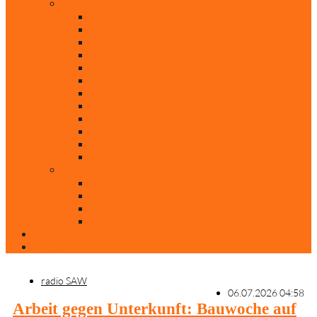
Rubriken
Film
Ev. Film des Monats
Himmlische Hits
KiBi
Neue Mobilität
Was glaubst du?
Nur mal so
Evangelisch nachgefragt
30 Jahre Mauerfall
Backen mit Doreen
Die schönsten Weihnachtsklassiker
Weihnachtliche „Elfchen“
Autoren
Andrea Terstappen
Oliver Weilandt
Stefan Erbe
Thorsten Keßler
Anreise
Kontakt
radio SAW
06.07.2026 04:58
Arbeit gegen Unterkunft: Bauwoche auf