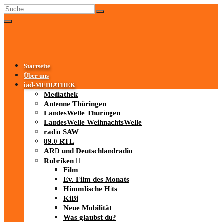
Startseite
Über uns
iad
-MEDIATHEK
Mediathek
Antenne Thüringen
LandesWelle Thüringen
LandesWelle WeihnachtsWelle
radio SAW
89.0 RTL
ARD und Deutschlandradio
Rubriken
Film
Ev. Film des Monats
Himmlische Hits
KiBi
Neue Mobilität
Was glaubst du?