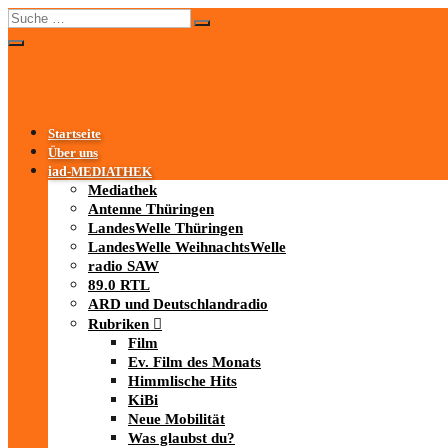
Startseite
Über uns
iad
-MEDIATHEK
Mediathek
Antenne Thüringen
LandesWelle Thüringen
LandesWelle WeihnachtsWelle
radio SAW
89.0 RTL
ARD und Deutschlandradio
Rubriken
Film
Ev. Film des Monats
Himmlische Hits
KiBi
Neue Mobilität
Was glaubst du?