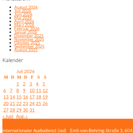
August 2026
Juli 2026
Juni 2026
Mai 2026
April 2026
März 2026
Februar 2026
Januar 2026
Dezember 2025
November 2025
Oktober 2025
September 2025
August 2025
Kalender
Juli 2026
M
D
M
D
F
S
S
1
2
3
4
5
6
7
8
9
10
11
12
13
14
15
16
17
18
19
20
21
22
23
24
25
26
27
28
29
30
31
« Juni
Aug. »
Internationaler Audiodienst (iad)
Emil‑von‑Behring‑Straße 3, 60