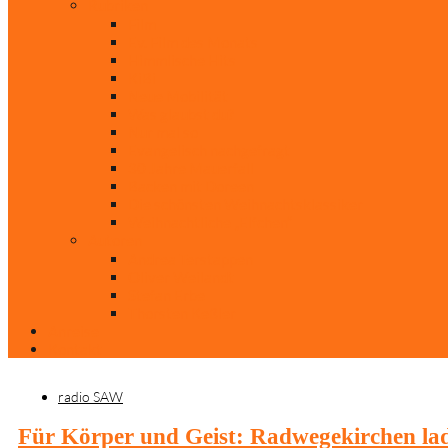
Rubriken
Film
Ev. Film des Monats
Himmlische Hits
KiBi
Neue Mobilität
Was glaubst du?
Nur mal so
Evangelisch nachgefragt
30 Jahre Mauerfall
Backen mit Doreen
Die schönsten Weihnachtsklassiker
Weihnachtliche „Elfchen“
Autoren
Andrea Terstappen
Oliver Weilandt
Stefan Erbe
Thorsten Keßler
Anreise
Kontakt
radio SAW
Für Körper und Geist: Radwegekirchen la