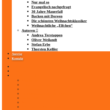
Nur mal so
Evangelisch nachgefragt
30 Jahre Mauerfall
Backen mit Doreen
Die schönsten Weihnachtsklassiker
Weihnachtliche „Elfchen“
Autoren
Andrea Terstappen
Oliver Weilandt
Stefan Erbe
Thorsten Keßler
Anreise
Kontakt
Startseite
Über uns
iad
-MEDIATHEK
Mediathek
Antenne Thüringen
LandesWelle Thüringen
LandesWelle WeihnachtsWelle
radio SAW
89.0 RTL
ARD und Deutschlandradio