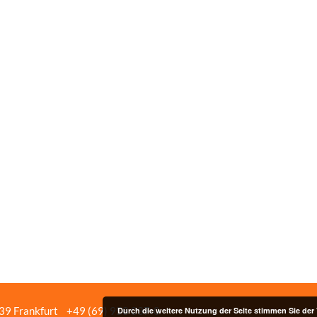
439 Frankfurt
+49 (69) 958 037‑0
Bildnachweise
Impressum/Date
Durch die weitere Nutzung der Seite stimmen Sie de