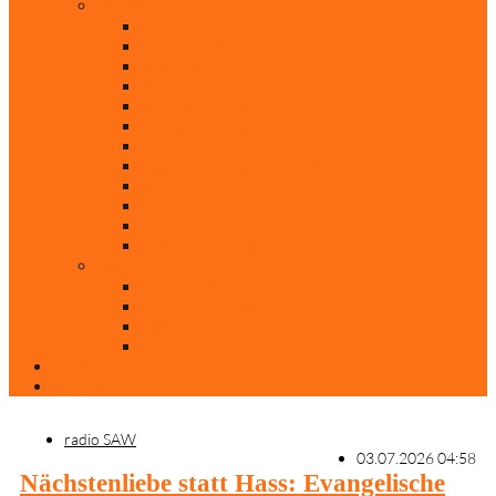
Rubriken
Film
Ev. Film des Monats
Himmlische Hits
KiBi
Neue Mobilität
Was glaubst du?
Nur mal so
Evangelisch nachgefragt
30 Jahre Mauerfall
Backen mit Doreen
Die schönsten Weihnachtsklassiker
Weihnachtliche „Elfchen“
Autoren
Andrea Terstappen
Oliver Weilandt
Stefan Erbe
Thorsten Keßler
Anreise
Kontakt
radio SAW
03.07.2026 04:58
Nächstenliebe statt Hass: Evangelische