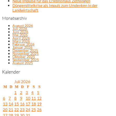
Neue Impulse für das Erlebnishaus Zethlingen
Düngemittelkrise als Impuls zum Umdenken in der
Landwirtschaft
Monatsarchiv
August 2026
Juli 2026
Juni 2026
Mai 2026
April 2026
März 2026
Februar 2026
Januar 2026
Dezember 2025
November 2025
Oktober 2025
September 2025
August 2025
Kalender
Juli 2026
M
D
M
D
F
S
S
1
2
3
4
5
6
7
8
9
10
11
12
13
14
15
16
17
18
19
20
21
22
23
24
25
26
27
28
29
30
31