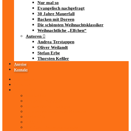
Nur mal so
Evangelisch nachgefragt
30 Jahre Mauerfall
Backen mit Doreen
Die schönsten Weihnachtsklassiker
Weihnachtliche „Elfchen“
Autoren
Andrea Terstappen
Oliver Weilandt
Stefan Erbe
Thorsten Keßler
Anreise
Kontakt
Startseite
Über uns
iad
-MEDIATHEK
Mediathek
Antenne Thüringen
LandesWelle Thüringen
LandesWelle WeihnachtsWelle
radio SAW
89.0 RTL
ARD und Deutschlandradio