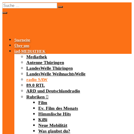
Startseite
Über uns
iad
-MEDIATHEK
Mediathek
Antenne Thüringen
LandesWelle Thüringen
LandesWelle WeihnachtsWelle
radio SAW
89.0 RTL
ARD und Deutschlandradio
Rubriken
Film
Ev. Film des Monats
Himmlische Hits
KiBi
Neue Mobilität
Was glaubst du?