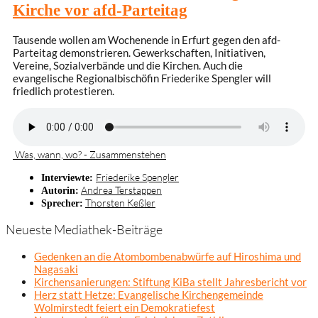
Kirche vor afd-Parteitag
Tausende wollen am Wochenende in Erfurt gegen den afd-
Parteitag demonstrieren. Gewerkschaften, Initiativen,
Vereine, Sozialverbände und die Kirchen. Auch die
evangelische Regionalbischöfin Friederike Spengler will
friedlich protestieren.
Was, wann, wo? - Zusammenstehen
Friederike Spengler
Interviewte:
Andrea Terstappen
Autorin:
Thorsten Keßler
Sprecher:
Neueste Mediathek-Beiträge
Gedenken an die Atombombenabwürfe auf Hiroshima und
Nagasaki
Kirchensanierungen: Stiftung KiBa stellt Jahresbericht vor
Herz statt Hetze: Evangelische Kirchengemeinde
Wolmirstedt feiert ein Demokratiefest