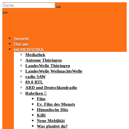
Startseite
Über uns
iad
-MEDIATHEK
Mediathek
Antenne Thüringen
LandesWelle Thüringen
LandesWelle WeihnachtsWelle
radio SAW
89.0 RTL
ARD und Deutschlandradio
Rubriken
Film
Ev. Film des Monats
Himmlische Hits
KiBi
Neue Mobilität
Was glaubst du?