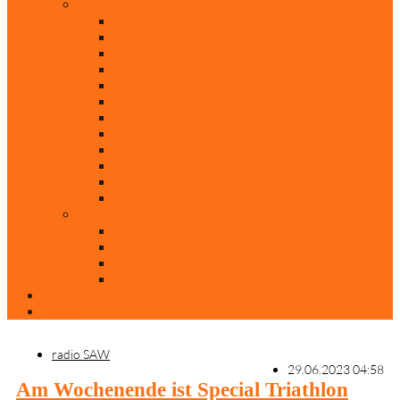
Rubriken
Film
Ev. Film des Monats
Himmlische Hits
KiBi
Neue Mobilität
Was glaubst du?
Nur mal so
Evangelisch nachgefragt
30 Jahre Mauerfall
Backen mit Doreen
Die schönsten Weihnachtsklassiker
Weihnachtliche „Elfchen“
Autoren
Andrea Terstappen
Oliver Weilandt
Stefan Erbe
Thorsten Keßler
Anreise
Kontakt
radio SAW
29.06.2023 04:58
Am Wochenende ist Special Triathlon