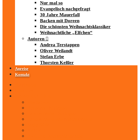
Nur mal so
Evangelisch nachgefragt
30 Jahre Mauerfall
Backen mit Doreen
Die schönsten Weihnachtsklassiker
Weihnachtliche „Elfchen“
Autoren
Andrea Terstappen
Oliver Weilandt
Stefan Erbe
Thorsten Keßler
Anreise
Kontakt
Startseite
Über uns
iad
-MEDIATHEK
Mediathek
Antenne Thüringen
LandesWelle Thüringen
LandesWelle WeihnachtsWelle
radio SAW
89.0 RTL
ARD und Deutschlandradio