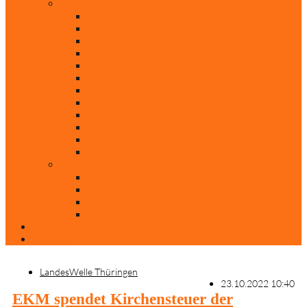
Rubriken
Film
Ev. Film des Monats
Himmlische Hits
KiBi
Neue Mobilität
Was glaubst du?
Nur mal so
Evangelisch nachgefragt
30 Jahre Mauerfall
Backen mit Doreen
Die schönsten Weihnachtsklassiker
Weihnachtliche „Elfchen“
Autoren
Andrea Terstappen
Oliver Weilandt
Stefan Erbe
Thorsten Keßler
Anreise
Kontakt
LandesWelle Thüringen
23.10.2022 10:40
EKM spendet Kirchensteuer der