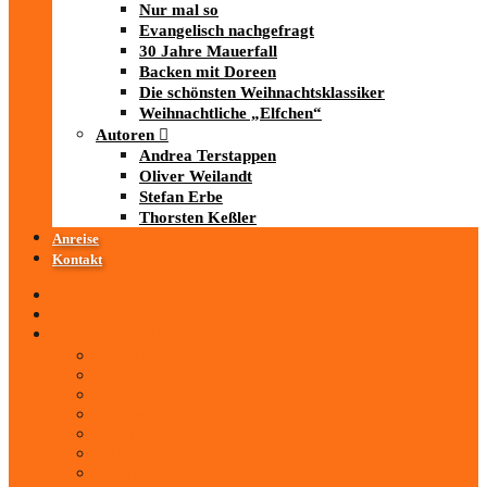
Nur mal so
Evangelisch nachgefragt
30 Jahre Mauerfall
Backen mit Doreen
Die schönsten Weihnachtsklassiker
Weihnachtliche „Elfchen“
Autoren
Andrea Terstappen
Oliver Weilandt
Stefan Erbe
Thorsten Keßler
Anreise
Kontakt
Startseite
Über uns
iad
-MEDIATHEK
Mediathek
Antenne Thüringen
LandesWelle Thüringen
LandesWelle WeihnachtsWelle
radio SAW
89.0 RTL
ARD und Deutschlandradio