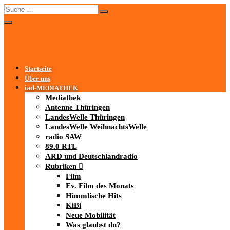
Startseite
Über uns
iad
-MEDIATHEK
Mediathek
Antenne Thüringen
LandesWelle Thüringen
LandesWelle WeihnachtsWelle
radio SAW
89.0 RTL
ARD und Deutschlandradio
Rubriken
Film
Ev. Film des Monats
Himmlische Hits
KiBi
Neue Mobilität
Was glaubst du?