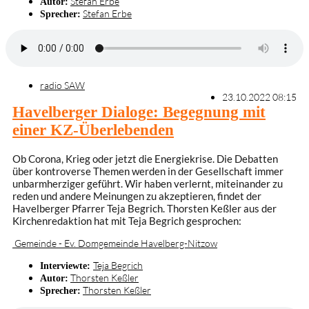
Stefan Erbe
Autor:
Stefan Erbe
Sprecher:
radio SAW
23.10.2022 08:15
Havelberger Dialoge: Begegnung mit
einer KZ-Überlebenden
Ob Corona, Krieg oder jetzt die Energiekrise. Die Debatten
über kontroverse Themen werden in der Gesellschaft immer
unbarmherziger geführt. Wir haben verlernt, miteinander zu
reden und andere Meinungen zu akzeptieren, findet der
Havelberger Pfarrer Teja Begrich. Thorsten Keßler aus der
Kirchenredaktion hat mit Teja Begrich gesprochen:
Gemeinde - Ev. Domgemeinde Havelberg-Nitzow
Teja Begrich
Interviewte:
Thorsten Keßler
Autor:
Thorsten Keßler
Sprecher: