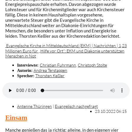
Energiepreispauschale erhalten. Davon abgezogen wurde
Lohnsteuer und für Kirchenmitglieder war auch Kirchensteuer
fällig. Diese in keinem Haushaltsplan vorgesehene,
unerwartete Steuer gibt die Evangelische Kirche in
Mitteldeutschland weiter an Diakonie-Einrichtungen für
Menschen, die besonders unter Inflation und Energiekrise
leiden. Thorsten Keßler aus der Kirchenredaktion berichtet.
Evangelische Kirche in Mitteldeutschland (EKM) | Nachrichten | 1,23
Millionen Euro für „Hilfe vor Ort“: EKM und Diakonie unterstützen
Menschen in Not
Christian Fuhrmann
,
Christoph Stolte
Interviewte:
Andrea Terstappen
Autorin:
Thorsten Keßler
Sprecher:
Antenne Thüringen
|
Evangelisch nachgefragt
23.10.2022 06:15
Einsam
Manche genießen das ja richtig: alleine, in den eigenen vier