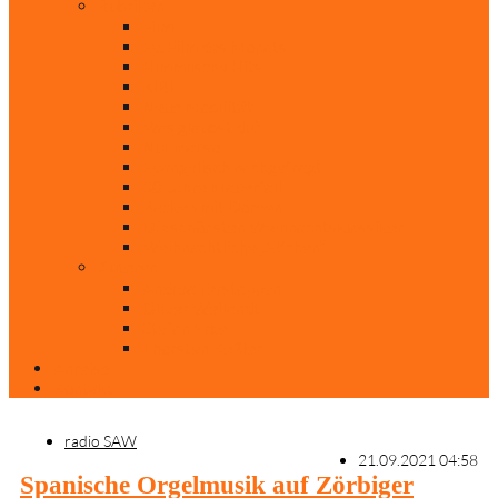
Rubriken
Film
Ev. Film des Monats
Himmlische Hits
KiBi
Neue Mobilität
Was glaubst du?
Nur mal so
Evangelisch nachgefragt
30 Jahre Mauerfall
Backen mit Doreen
Die schönsten Weihnachtsklassiker
Weihnachtliche „Elfchen“
Autoren
Andrea Terstappen
Oliver Weilandt
Stefan Erbe
Thorsten Keßler
Anreise
Kontakt
radio SAW
21.09.2021 04:58
Spanische Orgelmusik auf Zörbiger