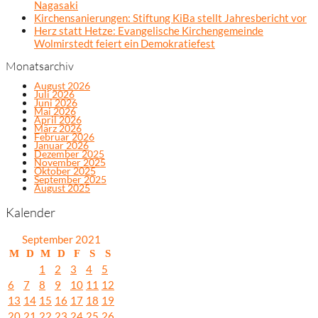
Nagasaki
Kirchensanierungen: Stiftung KiBa stellt Jahresbericht vor
Herz statt Hetze: Evangelische Kirchengemeinde
Wolmirstedt feiert ein Demokratiefest
Monatsarchiv
August 2026
Juli 2026
Juni 2026
Mai 2026
April 2026
März 2026
Februar 2026
Januar 2026
Dezember 2025
November 2025
Oktober 2025
September 2025
August 2025
Kalender
September 2021
M
D
M
D
F
S
S
1
2
3
4
5
6
7
8
9
10
11
12
13
14
15
16
17
18
19
20
21
22
23
24
25
26