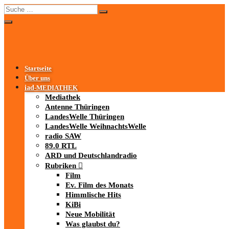
Startseite
Über uns
iad
-MEDIATHEK
Mediathek
Antenne Thüringen
LandesWelle Thüringen
LandesWelle WeihnachtsWelle
radio SAW
89.0 RTL
ARD und Deutschlandradio
Rubriken
Film
Ev. Film des Monats
Himmlische Hits
KiBi
Neue Mobilität
Was glaubst du?