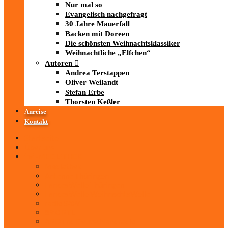
Nur mal so
Evangelisch nachgefragt
30 Jahre Mauerfall
Backen mit Doreen
Die schönsten Weihnachtsklassiker
Weihnachtliche „Elfchen“
Autoren
Andrea Terstappen
Oliver Weilandt
Stefan Erbe
Thorsten Keßler
Anreise
Kontakt
Startseite
Über uns
iad
-MEDIATHEK
Mediathek
Antenne Thüringen
LandesWelle Thüringen
LandesWelle WeihnachtsWelle
radio SAW
89.0 RTL
ARD und Deutschlandradio