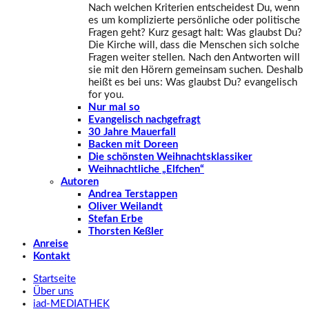
Nach welchen Kriterien entscheidest Du, wenn
es um komplizierte persönliche oder politische
Fragen geht? Kurz gesagt halt: Was glaubst Du?
Die Kirche will, dass die Menschen sich solche
Fragen weiter stellen. Nach den Antworten will
sie mit den Hörern gemeinsam suchen. Deshalb
heißt es bei uns: Was glaubst Du? evangelisch
for you.
Nur mal so
Evangelisch nachgefragt
30 Jahre Mauerfall
Backen mit Doreen
Die schönsten Weihnachtsklassiker
Weihnachtliche „Elfchen“
Autoren
Andrea Terstappen
Oliver Weilandt
Stefan Erbe
Thorsten Keßler
Anreise
Kontakt
Startseite
Über uns
iad
-MEDIATHEK