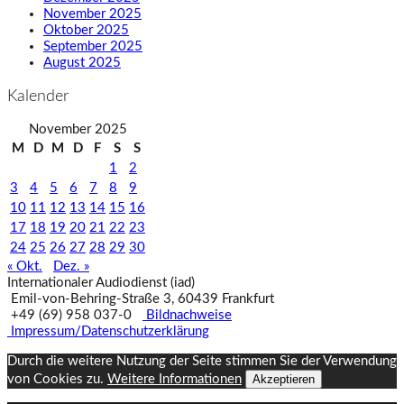
November 2025
Oktober 2025
September 2025
August 2025
Kalender
November 2025
M
D
M
D
F
S
S
1
2
3
4
5
6
7
8
9
10
11
12
13
14
15
16
17
18
19
20
21
22
23
24
25
26
27
28
29
30
« Okt.
Dez. »
Internationaler Audiodienst (iad)
Emil‑von‑Behring‑Straße 3, 60439 Frankfurt
+49 (69) 958 037‑0
Bildnachweise
Impressum/Datenschutzerklärung
Durch die weitere Nutzung der Seite stimmen Sie der Verwendung
von Cookies zu.
Weitere Informationen
Akzeptieren