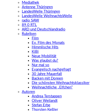
Mediathek
Antenne Thüringen
LandesWelle Thüringen
LandesWelle WeihnachtsWelle
radio SAW
89.0 RTL
ARD und Deutschlandradio
Rubriken
Film
Ev. Film des Monats
Himmlische Hits
KiBi
Neue Mobilität
Was glaubst du?
Nur mal so
Evangelisch nachgefragt
30 Jahre Mauerfall
Backen mit Doreen
Die schönsten Weihnachtsklassiker
Weihnachtliche „Elfchen“
Autoren
Andrea Terstappen
Oliver Weilandt
Stefan Erbe
Thorsten Keßler