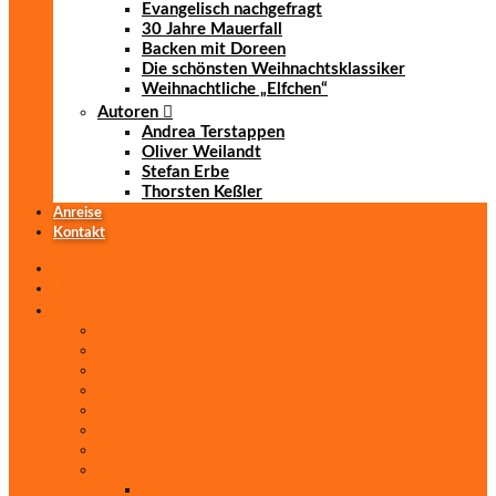
Evangelisch nachgefragt
30 Jahre Mauerfall
Backen mit Doreen
Die schönsten Weihnachtsklassiker
Weihnachtliche „Elfchen“
Autoren
Andrea Terstappen
Oliver Weilandt
Stefan Erbe
Thorsten Keßler
Anreise
Kontakt
Startseite
Über uns
iad
-MEDIATHEK
Mediathek
Antenne Thüringen
LandesWelle Thüringen
LandesWelle WeihnachtsWelle
radio SAW
89.0 RTL
ARD und Deutschlandradio
Rubriken
Film