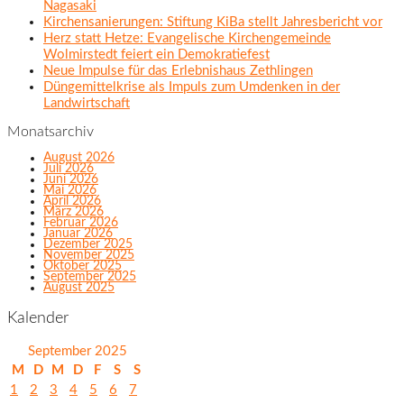
Nagasaki
Kirchensanierungen: Stiftung KiBa stellt Jahresbericht vor
Herz statt Hetze: Evangelische Kirchengemeinde
Wolmirstedt feiert ein Demokratiefest
Neue Impulse für das Erlebnishaus Zethlingen
Düngemittelkrise als Impuls zum Umdenken in der
Landwirtschaft
Monatsarchiv
August 2026
Juli 2026
Juni 2026
Mai 2026
April 2026
März 2026
Februar 2026
Januar 2026
Dezember 2025
November 2025
Oktober 2025
September 2025
August 2025
Kalender
September 2025
M
D
M
D
F
S
S
1
2
3
4
5
6
7