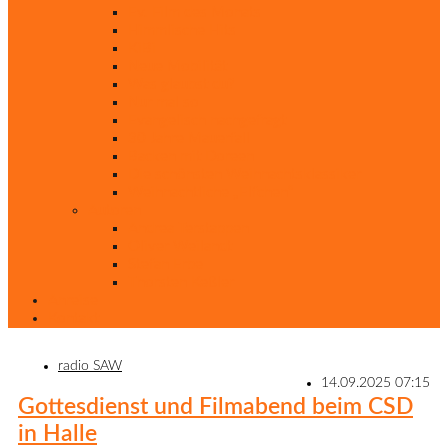
Ev. Film des Monats
Himmlische Hits
KiBi
Neue Mobilität
Was glaubst du?
Nur mal so
Evangelisch nachgefragt
30 Jahre Mauerfall
Backen mit Doreen
Die schönsten Weihnachtsklassiker
Weihnachtliche „Elfchen“
Autoren
Andrea Terstappen
Oliver Weilandt
Stefan Erbe
Thorsten Keßler
Anreise
Kontakt
radio SAW
14.09.2025 07:15
Gottesdienst und Filmabend beim CSD
in Halle