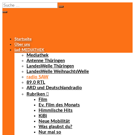
Startseite
Über uns
iad
-MEDIATHEK
Mediathek
Antenne Thüringen
LandesWelle Thüringen
LandesWelle WeihnachtsWelle
radio SAW
89.0 RTL
ARD und Deutschlandradio
Rubriken
Film
Ev. Film des Monats
Himmlische Hits
KiBi
Neue Mobilität
Was glaubst du?
Nur mal so