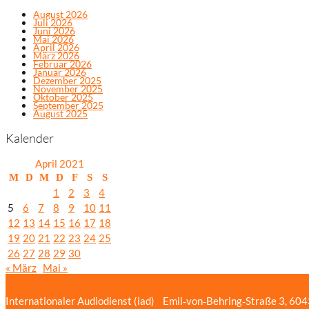
August 2026
Juli 2026
Juni 2026
Mai 2026
April 2026
März 2026
Februar 2026
Januar 2026
Dezember 2025
November 2025
Oktober 2025
September 2025
August 2025
Kalender
April 2021
M
D
M
D
F
S
S
1
2
3
4
5
6
7
8
9
10
11
12
13
14
15
16
17
18
19
20
21
22
23
24
25
26
27
28
29
30
« März
Mai »
Internationaler Audiodienst (iad)
Emil‑von‑Behring‑Straße 3, 60