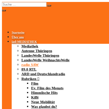
Startseite
Über uns
iad
-MEDIATHEK
Mediathek
Antenne Thüringen
LandesWelle Thüringen
LandesWelle WeihnachtsWelle
radio SAW
89.0 RTL
ARD und Deutschlandradio
Rubriken
Film
Ev. Film des Monats
Himmlische Hits
KiBi
Neue Mobilität
Was glaubst du?