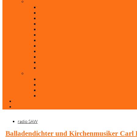
Rubriken
Film
Ev. Film des Monats
Himmlische Hits
KiBi
Neue Mobilität
Was glaubst du?
Nur mal so
Evangelisch nachgefragt
30 Jahre Mauerfall
Backen mit Doreen
Die schönsten Weihnachtsklassiker
Weihnachtliche „Elfchen“
Autoren
Andrea Terstappen
Oliver Weilandt
Stefan Erbe
Thorsten Keßler
Anreise
Kontakt
radio SAW
Balladendichter und Kirchenmusiker Carl