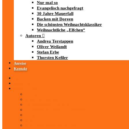
Nur mal so
Evangelisch nachgefragt
30 Jahre Mauerfall
Backen mit Doreen
Die schönsten Weihnachtsklassiker
Weihnachtliche „Elfchen“
Autoren
Andrea Terstappen
Oliver Weilandt
Stefan Erbe
Thorsten Keßler
Anreise
Kontakt
Startseite
Über uns
iad
-MEDIATHEK
Mediathek
Antenne Thüringen
LandesWelle Thüringen
LandesWelle WeihnachtsWelle
radio SAW
89.0 RTL
ARD und Deutschlandradio