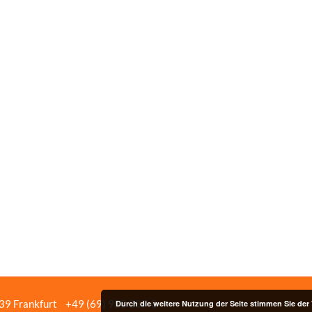
439 Frankfurt
+49 (69) 958 037‑0
Bildnachweise
Impressum/Date
Durch die weitere Nutzung der Seite stimmen Sie de