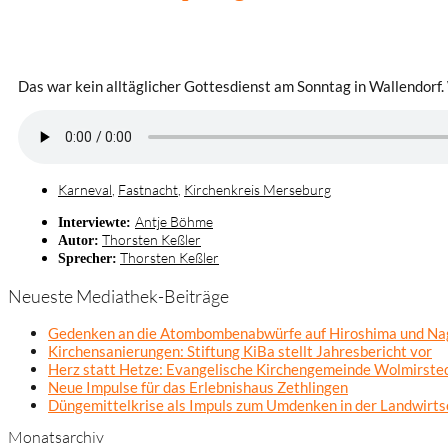
Das war kein alltäglicher Gottesdienst am Sonntag in Wallendorf.
Karneval
,
Fastnacht
,
Kirchenkreis Merseburg
Antje Böhme
Interviewte:
Thorsten Keßler
Autor:
Thorsten Keßler
Sprecher:
Neueste Mediathek-Beiträge
Gedenken an die Atombombenabwürfe auf Hiroshima und Na
Kirchensanierungen: Stiftung KiBa stellt Jahresbericht vor
Herz statt Hetze: Evangelische Kirchengemeinde Wolmirsted
Neue Impulse für das Erlebnishaus Zethlingen
Düngemittelkrise als Impuls zum Umdenken in der Landwirts
Monatsarchiv