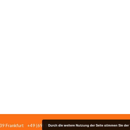
439 Frankfurt
+49 (69) 958 037‑0
Bildnachweise
Impressum/Date
Durch die weitere Nutzung der Seite stimmen Sie de