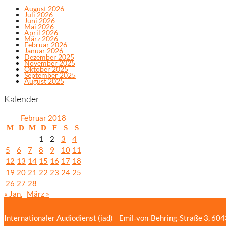
August 2026
Juli 2026
Juni 2026
Mai 2026
April 2026
März 2026
Februar 2026
Januar 2026
Dezember 2025
November 2025
Oktober 2025
September 2025
August 2025
Kalender
Februar 2018
M
D
M
D
F
S
S
1
2
3
4
5
6
7
8
9
10
11
12
13
14
15
16
17
18
19
20
21
22
23
24
25
26
27
28
« Jan.
März »
Internationaler Audiodienst (iad)
Emil‑von‑Behring‑Straße 3, 60