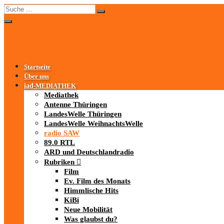
Startseite
Über uns
iad
-MEDIATHEK
Mediathek
Antenne Thüringen
LandesWelle Thüringen
LandesWelle WeihnachtsWelle
radio SAW
89.0 RTL
ARD und Deutschlandradio
Rubriken
Film
Ev. Film des Monats
Himmlische Hits
KiBi
Neue Mobilität
Was glaubst du?