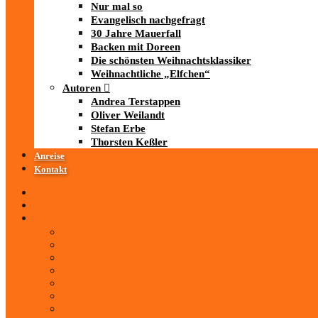
Nur mal so
Evangelisch nachgefragt
30 Jahre Mauerfall
Backen mit Doreen
Die schönsten Weihnachtsklassiker
Weihnachtliche „Elfchen“
Autoren
Andrea Terstappen
Oliver Weilandt
Stefan Erbe
Thorsten Keßler
Anreise
Kontakt
Startseite
Über uns
iad
-MEDIATHEK
Mediathek
Antenne Thüringen
LandesWelle Thüringen
LandesWelle WeihnachtsWelle
radio SAW
89.0 RTL
ARD und Deutschlandradio