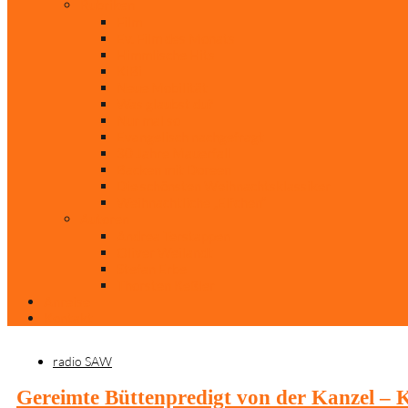
Rubriken
Film
Ev. Film des Monats
Himmlische Hits
KiBi
Neue Mobilität
Was glaubst du?
Nur mal so
Evangelisch nachgefragt
30 Jahre Mauerfall
Backen mit Doreen
Die schönsten Weihnachtsklassiker
Weihnachtliche „Elfchen“
Autoren
Andrea Terstappen
Oliver Weilandt
Stefan Erbe
Thorsten Keßler
Anreise
Kontakt
radio SAW
Gereimte Büttenpredigt von der Kanzel – K