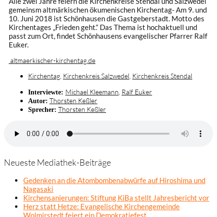
Alle zwei Jahre feiern die Kirchenkreise Stendal und Salzwedel
gemeinsm altmärkischen ökumenischen Kirchentag- Am 9. und
10. Juni 2018 ist Schönhausen die Gastgeberstadt. Motto des
Kirchentages „Frieden geht.“ Das Thema ist hochaktuell und
passt zum Ort, findet Schönhausens evangelischer Pfarrer Ralf
Euker.
altmaerkischer-kirchentag.de
Kirchentag
,
Kirchenkreis Salzwedel
,
Kirchenkreis Stendal
Michael Kleemann
,
Ralf Euker
Interviewte:
Thorsten Keßler
Autor:
Thorsten Keßler
Sprecher:
Neueste Mediathek-Beiträge
Gedenken an die Atombombenabwürfe auf Hiroshima und
Nagasaki
Kirchensanierungen: Stiftung KiBa stellt Jahresbericht vor
Herz statt Hetze: Evangelische Kirchengemeinde
Wolmirstedt feiert ein Demokratiefest