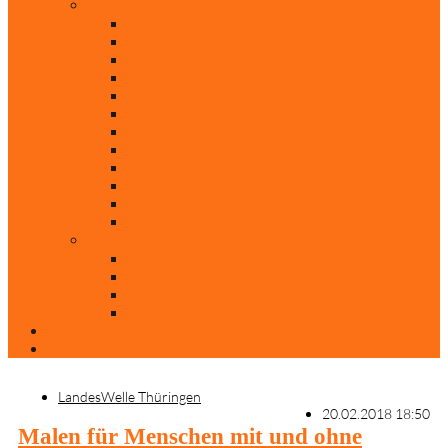
Rubriken
Film
Ev. Film des Monats
Himmlische Hits
KiBi
Neue Mobilität
Was glaubst du?
Nur mal so
Evangelisch nachgefragt
30 Jahre Mauerfall
Backen mit Doreen
Die schönsten Weihnachtsklassiker
Weihnachtliche „Elfchen“
Autoren
Andrea Terstappen
Oliver Weilandt
Stefan Erbe
Thorsten Keßler
Anreise
Kontakt
LandesWelle Thüringen
20.02.2018 18:50
Malen für Menschen mit und ohne