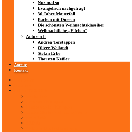
Nur mal so
Evangelisch nachgefragt
30 Jahre Mauerfall
Backen mit Doreen
Die schönsten Weihnachtsklassiker
Weihnachtliche „Elfchen“
Autoren
Andrea Terstappen
Oliver Weilandt
Stefan Erbe
Thorsten Keßler
Anreise
Kontakt
Startseite
Über uns
iad
-MEDIATHEK
Mediathek
Antenne Thüringen
LandesWelle Thüringen
LandesWelle WeihnachtsWelle
radio SAW
89.0 RTL
ARD und Deutschlandradio