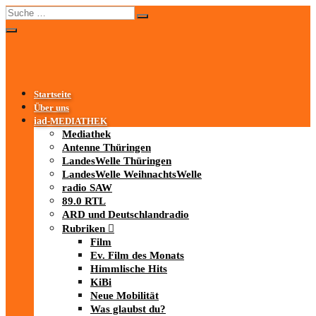
Startseite
Über uns
iad
-MEDIATHEK
Mediathek
Antenne Thüringen
LandesWelle Thüringen
LandesWelle WeihnachtsWelle
radio SAW
89.0 RTL
ARD und Deutschlandradio
Rubriken
Film
Ev. Film des Monats
Himmlische Hits
KiBi
Neue Mobilität
Was glaubst du?