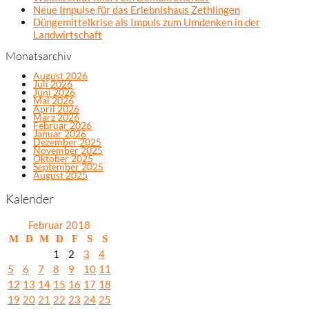
Neue Impulse für das Erlebnishaus Zethlingen
Düngemittelkrise als Impuls zum Umdenken in der
Landwirtschaft
Monatsarchiv
August 2026
Juli 2026
Juni 2026
Mai 2026
April 2026
März 2026
Februar 2026
Januar 2026
Dezember 2025
November 2025
Oktober 2025
September 2025
August 2025
Kalender
Februar 2018
M
D
M
D
F
S
S
1
2
3
4
5
6
7
8
9
10
11
12
13
14
15
16
17
18
19
20
21
22
23
24
25