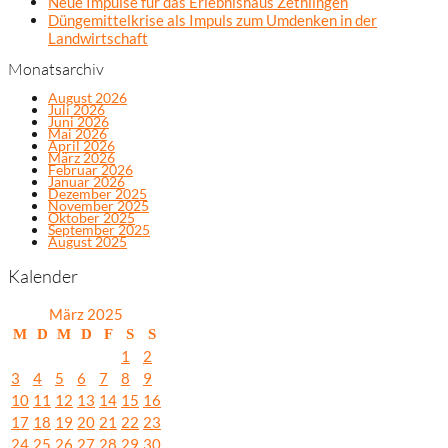
Neue Impulse für das Erlebnishaus Zethlingen
Düngemittelkrise als Impuls zum Umdenken in der
Landwirtschaft
Monatsarchiv
August 2026
Juli 2026
Juni 2026
Mai 2026
April 2026
März 2026
Februar 2026
Januar 2026
Dezember 2025
November 2025
Oktober 2025
September 2025
August 2025
Kalender
März 2025
M
D
M
D
F
S
S
1
2
3
4
5
6
7
8
9
10
11
12
13
14
15
16
17
18
19
20
21
22
23
24
25
26
27
28
29
30