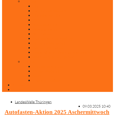
Rubriken
Film
Ev. Film des Monats
Himmlische Hits
KiBi
Neue Mobilität
Was glaubst du?
Nur mal so
Evangelisch nachgefragt
30 Jahre Mauerfall
Backen mit Doreen
Die schönsten Weihnachtsklassiker
Weihnachtliche „Elfchen“
Autoren
Andrea Terstappen
Oliver Weilandt
Stefan Erbe
Thorsten Keßler
Anreise
Kontakt
LandesWelle Thüringen
09.03.2025 10:40
Autofasten-Aktion 2025 Aschermittwoch