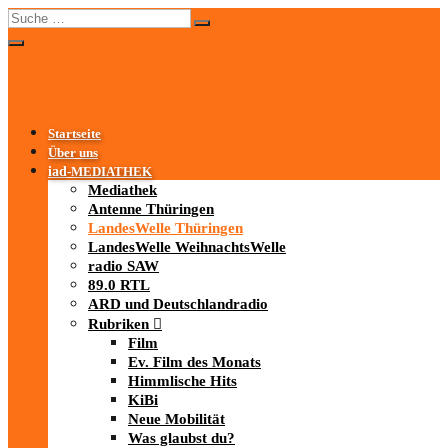
Startseite
Über uns
iad
-MEDIATHEK
Mediathek
Antenne Thüringen
LandesWelle Thüringen
LandesWelle WeihnachtsWelle
radio SAW
89.0 RTL
ARD und Deutschlandradio
Rubriken
Film
Ev. Film des Monats
Himmlische Hits
KiBi
Neue Mobilität
Was glaubst du?