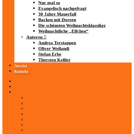
Nur mal so
Evangelisch nachgefragt
30 Jahre Mauerfall
Backen mit Doreen
Die schönsten Weihnachtsklassiker
Weihnachtliche „Elfchen“
Autoren
Andrea Terstappen
Oliver Weilandt
Stefan Erbe
Thorsten Keßler
Anreise
Kontakt
Startseite
Über uns
iad
-MEDIATHEK
Mediathek
Antenne Thüringen
LandesWelle Thüringen
LandesWelle WeihnachtsWelle
radio SAW
89.0 RTL
ARD und Deutschlandradio