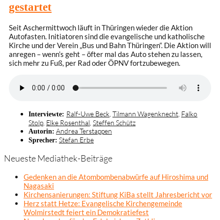
gestartet
Seit Aschermittwoch läuft in Thüringen wieder die Aktion
Autofasten. Initiatoren sind die evangelische und katholische
Kirche und der Verein „Bus und Bahn Thüringen“. Die Aktion will
anregen – wenn’s geht – öfter mal das Auto stehen zu lassen,
sich mehr zu Fuß, per Rad oder ÖPNV fortzubewegen.
Ralf-Uwe Beck
,
Tilmann Wagenknecht
,
Falko
Interviewte:
Stolp
,
Elke Rosenthal
,
Steffen Schütz
Andrea Terstappen
Autorin:
Stefan Erbe
Sprecher:
Neueste Mediathek-Beiträge
Gedenken an die Atombombenabwürfe auf Hiroshima und
Nagasaki
Kirchensanierungen: Stiftung KiBa stellt Jahresbericht vor
Herz statt Hetze: Evangelische Kirchengemeinde
Wolmirstedt feiert ein Demokratiefest