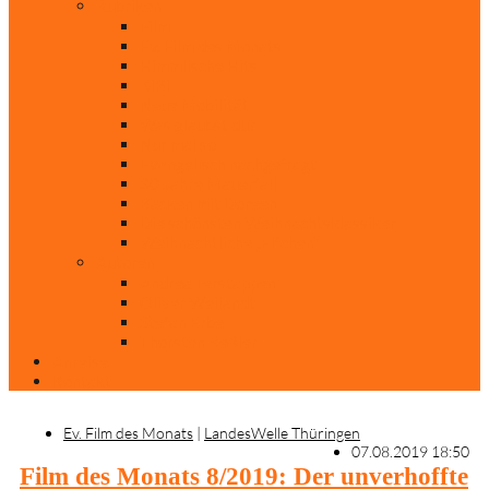
Rubriken
Film
Ev. Film des Monats
Himmlische Hits
KiBi
Neue Mobilität
Was glaubst du?
Nur mal so
Evangelisch nachgefragt
30 Jahre Mauerfall
Backen mit Doreen
Die schönsten Weihnachtsklassiker
Weihnachtliche „Elfchen“
Autoren
Andrea Terstappen
Oliver Weilandt
Stefan Erbe
Thorsten Keßler
Anreise
Kontakt
Ev. Film des Monats
|
LandesWelle Thüringen
07.08.2019 18:50
Film des Monats 8/2019: Der unverhoffte