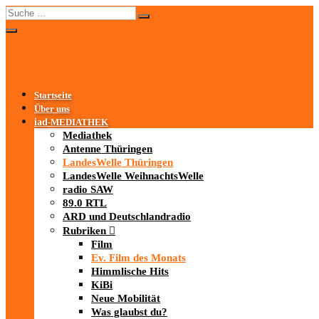
Startseite
Über uns
iad
-MEDIATHEK
Mediathek
Antenne Thüringen
LandesWelle Thüringen
LandesWelle WeihnachtsWelle
radio SAW
89.0 RTL
ARD und Deutschlandradio
Rubriken
Film
Ev. Film des Monats
Himmlische Hits
KiBi
Neue Mobilität
Was glaubst du?