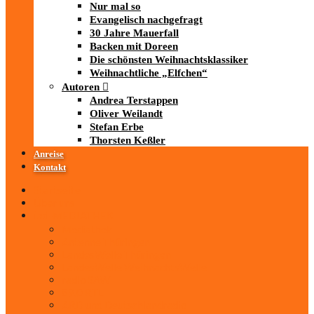
Nur mal so
Evangelisch nachgefragt
30 Jahre Mauerfall
Backen mit Doreen
Die schönsten Weihnachtsklassiker
Weihnachtliche „Elfchen“
Autoren
Andrea Terstappen
Oliver Weilandt
Stefan Erbe
Thorsten Keßler
Anreise
Kontakt
Startseite
Über uns
iad
-MEDIATHEK
Mediathek
Antenne Thüringen
LandesWelle Thüringen
LandesWelle WeihnachtsWelle
radio SAW
89.0 RTL
ARD und Deutschlandradio