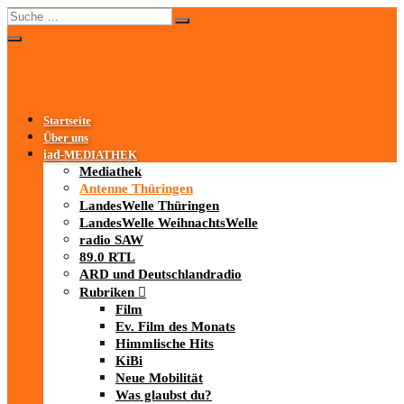
Startseite
Über uns
iad
-MEDIATHEK
Mediathek
Antenne Thüringen
LandesWelle Thüringen
LandesWelle WeihnachtsWelle
radio SAW
89.0 RTL
ARD und Deutschlandradio
Rubriken
Film
Ev. Film des Monats
Himmlische Hits
KiBi
Neue Mobilität
Was glaubst du?