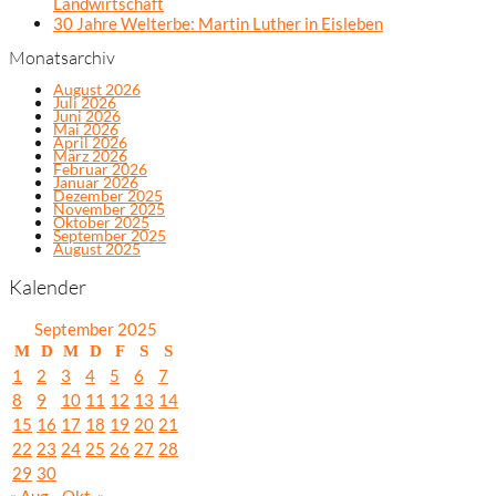
Landwirtschaft
30 Jahre Welterbe: Martin Luther in Eisleben
Monatsarchiv
August 2026
Juli 2026
Juni 2026
Mai 2026
April 2026
März 2026
Februar 2026
Januar 2026
Dezember 2025
November 2025
Oktober 2025
September 2025
August 2025
Kalender
September 2025
M
D
M
D
F
S
S
1
2
3
4
5
6
7
8
9
10
11
12
13
14
15
16
17
18
19
20
21
22
23
24
25
26
27
28
29
30
« Aug.
Okt. »