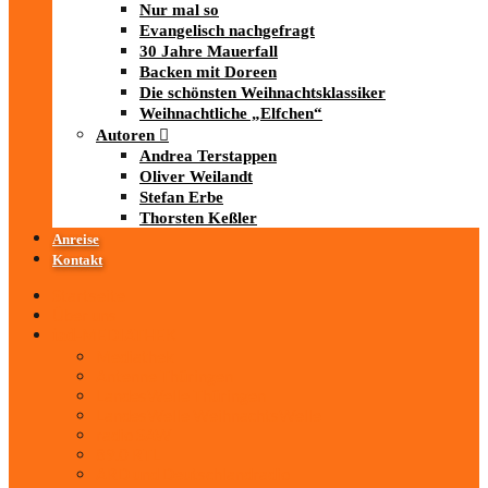
Nur mal so
Evangelisch nachgefragt
30 Jahre Mauerfall
Backen mit Doreen
Die schönsten Weihnachtsklassiker
Weihnachtliche „Elfchen“
Autoren
Andrea Terstappen
Oliver Weilandt
Stefan Erbe
Thorsten Keßler
Anreise
Kontakt
Startseite
Über uns
iad
-MEDIATHEK
Mediathek
Antenne Thüringen
LandesWelle Thüringen
LandesWelle WeihnachtsWelle
radio SAW
89.0 RTL
ARD und Deutschlandradio