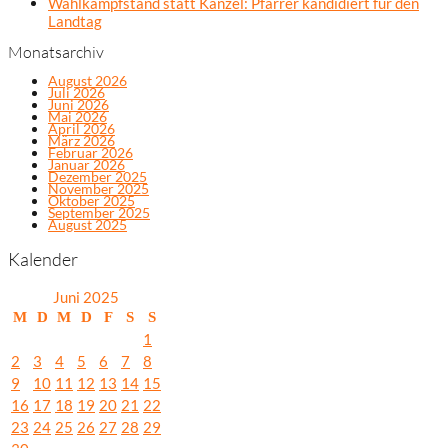
Wahlkampfstand statt Kanzel: Pfarrer kandidiert für den
Landtag
Monatsarchiv
August 2026
Juli 2026
Juni 2026
Mai 2026
April 2026
März 2026
Februar 2026
Januar 2026
Dezember 2025
November 2025
Oktober 2025
September 2025
August 2025
Kalender
Juni 2025
M
D
M
D
F
S
S
1
2
3
4
5
6
7
8
9
10
11
12
13
14
15
16
17
18
19
20
21
22
23
24
25
26
27
28
29