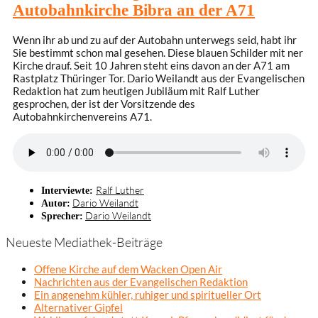
Autobahnkirche Bibra an der A71
Wenn ihr ab und zu auf der Autobahn unterwegs seid, habt ihr
Sie bestimmt schon mal gesehen. Diese blauen Schilder mit ner
Kirche drauf. Seit 10 Jahren steht eins davon an der A71 am
Rastplatz Thüringer Tor. Dario Weilandt aus der Evangelischen
Redaktion hat zum heutigen Jubiläum mit Ralf Luther
gesprochen, der ist der Vorsitzende des
Autobahnkirchenvereins A71.
Ralf Luther
Interviewte:
Dario Weilandt
Autor:
Dario Weilandt
Sprecher:
Neueste Mediathek-Beiträge
Offene Kirche auf dem Wacken Open Air
Nachrichten aus der Evangelischen Redaktion
Ein angenehm kühler, ruhiger und spiritueller Ort
Alternativer Gipfel