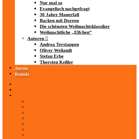
Nur mal so
Evangelisch nachgefragt
30 Jahre Mauerfall
Backen mit Doreen
Die schönsten Weihnachtsklassiker
Weihnachtliche „Elfchen“
Autoren
Andrea Terstappen
Oliver Weilandt
Stefan Erbe
Thorsten Keßler
Anreise
Kontakt
Startseite
Über uns
iad
-MEDIATHEK
Mediathek
Antenne Thüringen
LandesWelle Thüringen
LandesWelle WeihnachtsWelle
radio SAW
89.0 RTL
ARD und Deutschlandradio