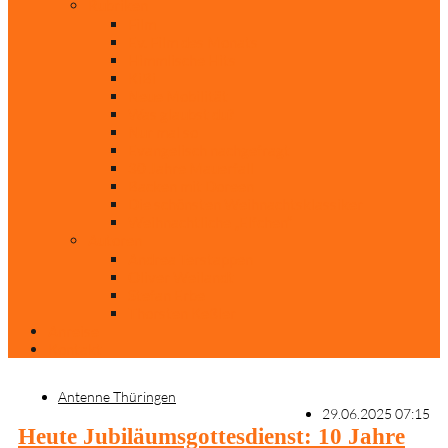
Rubriken
Film
Ev. Film des Monats
Himmlische Hits
KiBi
Neue Mobilität
Was glaubst du?
Nur mal so
Evangelisch nachgefragt
30 Jahre Mauerfall
Backen mit Doreen
Die schönsten Weihnachtsklassiker
Weihnachtliche „Elfchen“
Autoren
Andrea Terstappen
Oliver Weilandt
Stefan Erbe
Thorsten Keßler
Anreise
Kontakt
Antenne Thüringen
29.06.2025 07:15
Heute Jubiläumsgottesdienst: 10 Jahre