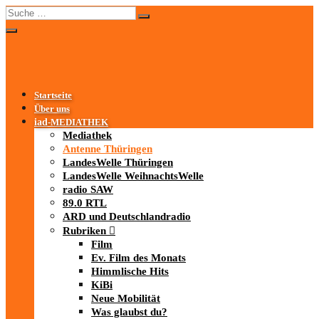
Startseite
Über uns
iad
-MEDIATHEK
Mediathek
Antenne Thüringen
LandesWelle Thüringen
LandesWelle WeihnachtsWelle
radio SAW
89.0 RTL
ARD und Deutschlandradio
Rubriken
Film
Ev. Film des Monats
Himmlische Hits
KiBi
Neue Mobilität
Was glaubst du?