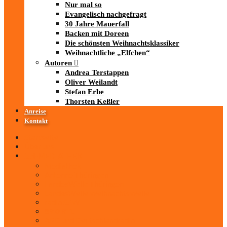
Nur mal so
Evangelisch nachgefragt
30 Jahre Mauerfall
Backen mit Doreen
Die schönsten Weihnachtsklassiker
Weihnachtliche „Elfchen“
Autoren
Andrea Terstappen
Oliver Weilandt
Stefan Erbe
Thorsten Keßler
Anreise
Kontakt
Startseite
Über uns
iad
-MEDIATHEK
Mediathek
Antenne Thüringen
LandesWelle Thüringen
LandesWelle WeihnachtsWelle
radio SAW
89.0 RTL
ARD und Deutschlandradio