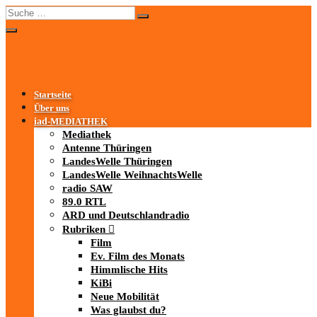
Startseite
Über uns
iad
-MEDIATHEK
Mediathek
Antenne Thüringen
LandesWelle Thüringen
LandesWelle WeihnachtsWelle
radio SAW
89.0 RTL
ARD und Deutschlandradio
Rubriken
Film
Ev. Film des Monats
Himmlische Hits
KiBi
Neue Mobilität
Was glaubst du?