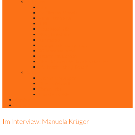
Rubriken
Film
Ev. Film des Monats
Himmlische Hits
KiBi
Neue Mobilität
Was glaubst du?
Nur mal so
Evangelisch nachgefragt
30 Jahre Mauerfall
Backen mit Doreen
Die schönsten Weihnachtsklassiker
Weihnachtliche „Elfchen“
Autoren
Andrea Terstappen
Oliver Weilandt
Stefan Erbe
Thorsten Keßler
Anreise
Kontakt
Im Interview: Manuela Krüger