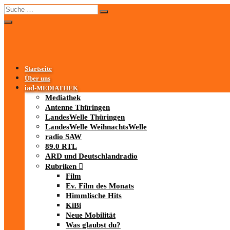
Startseite
Über uns
iad
-MEDIATHEK
Mediathek
Antenne Thüringen
LandesWelle Thüringen
LandesWelle WeihnachtsWelle
radio SAW
89.0 RTL
ARD und Deutschlandradio
Rubriken
Film
Ev. Film des Monats
Himmlische Hits
KiBi
Neue Mobilität
Was glaubst du?