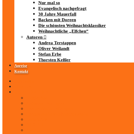
Nur mal so
Evangelisch nachgefragt
30 Jahre Mauerfall
Backen mit Doreen
Die schönsten Weihnachtsklassiker
Weihnachtliche „Elfchen“
Autoren
Andrea Terstappen
Oliver Weilandt
Stefan Erbe
Thorsten Keßler
Anreise
Kontakt
Startseite
Über uns
iad
-MEDIATHEK
Mediathek
Antenne Thüringen
LandesWelle Thüringen
LandesWelle WeihnachtsWelle
radio SAW
89.0 RTL
ARD und Deutschlandradio