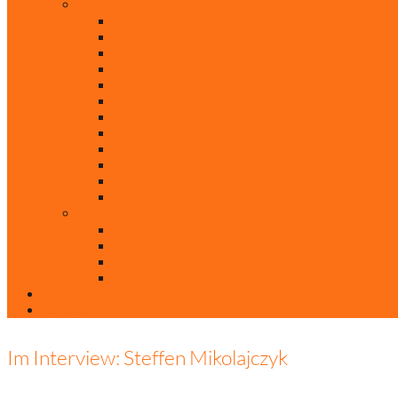
Rubriken
Film
Ev. Film des Monats
Himmlische Hits
KiBi
Neue Mobilität
Was glaubst du?
Nur mal so
Evangelisch nachgefragt
30 Jahre Mauerfall
Backen mit Doreen
Die schönsten Weihnachtsklassiker
Weihnachtliche „Elfchen“
Autoren
Andrea Terstappen
Oliver Weilandt
Stefan Erbe
Thorsten Keßler
Anreise
Kontakt
Im Interview: Steffen Mikolajczyk