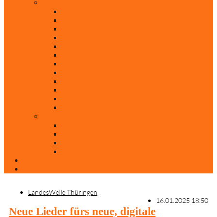
Rubriken
Film
Ev. Film des Monats
Himmlische Hits
KiBi
Neue Mobilität
Was glaubst du?
Nur mal so
Evangelisch nachgefragt
30 Jahre Mauerfall
Backen mit Doreen
Die schönsten Weihnachtsklassiker
Weihnachtliche „Elfchen“
Autoren
Andrea Terstappen
Oliver Weilandt
Stefan Erbe
Thorsten Keßler
Anreise
Kontakt
LandesWelle Thüringen
16.01.2025 18:50
Neue Lieder fürs neue, digitale