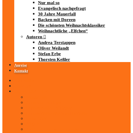
Nur mal so
Evangelisch nachgefragt
30 Jahre Mauerfall
Backen mit Doreen
Die schönsten Weihnachtsklassiker
Weihnachtliche „Elfchen“
Autoren
Andrea Terstappen
Oliver Weilandt
Stefan Erbe
Thorsten Keßler
Anreise
Kontakt
Startseite
Über uns
iad
-MEDIATHEK
Mediathek
Antenne Thüringen
LandesWelle Thüringen
LandesWelle WeihnachtsWelle
radio SAW
89.0 RTL
ARD und Deutschlandradio