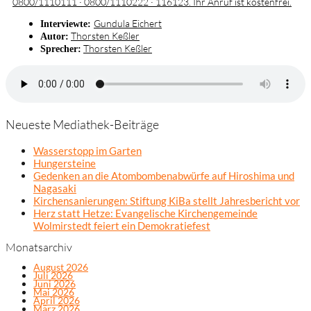
0800/1110111 · 0800/1110222 · 116123. Ihr Anruf ist kostenfrei.
Gundula Eichert
Interviewte:
Thorsten Keßler
Autor:
Thorsten Keßler
Sprecher:
Neueste Mediathek-Beiträge
Wasserstopp im Garten
Hungersteine
Gedenken an die Atombombenabwürfe auf Hiroshima und
Nagasaki
Kirchensanierungen: Stiftung KiBa stellt Jahresbericht vor
Herz statt Hetze: Evangelische Kirchengemeinde
Wolmirstedt feiert ein Demokratiefest
Monatsarchiv
August 2026
Juli 2026
Juni 2026
Mai 2026
April 2026
März 2026