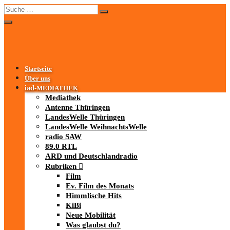
Startseite
Über uns
iad
-MEDIATHEK
Mediathek
Antenne Thüringen
LandesWelle Thüringen
LandesWelle WeihnachtsWelle
radio SAW
89.0 RTL
ARD und Deutschlandradio
Rubriken
Film
Ev. Film des Monats
Himmlische Hits
KiBi
Neue Mobilität
Was glaubst du?