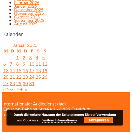
Februar 2026
Januar 2026
Dezember 2025
November 2025
Oktober 2025
September 2025
August 2025
Kalender
Januar 2025
M
D
M
D
F
S
S
1
2
3
4
5
6
7
8
9
10
11
12
13
14
15
16
17
18
19
20
21
22
23
24
25
26
27
28
29
30
31
« Dez.
Feb. »
Internationaler Audiodienst (iad)
Emil‑von‑Behring‑Straße 3, 60439 Frankfurt
+49 (69) 958 037‑0
Bildnachweise
Durch die weitere Nutzung der Seite stimmen Sie der Verwendung
Akzeptieren
Impressum/Datenschutzerklärung
von Cookies zu.
Weitere Informationen