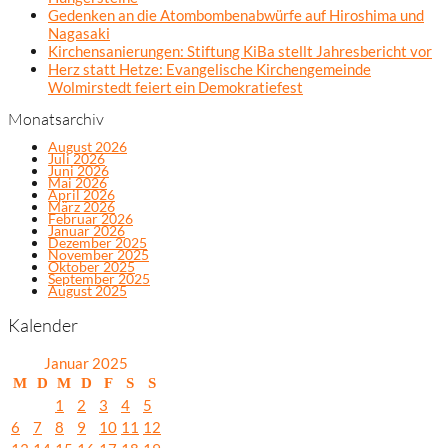
Gedenken an die Atombombenabwürfe auf Hiroshima und
Nagasaki
Kirchensanierungen: Stiftung KiBa stellt Jahresbericht vor
Herz statt Hetze: Evangelische Kirchengemeinde
Wolmirstedt feiert ein Demokratiefest
Monatsarchiv
August 2026
Juli 2026
Juni 2026
Mai 2026
April 2026
März 2026
Februar 2026
Januar 2026
Dezember 2025
November 2025
Oktober 2025
September 2025
August 2025
Kalender
Januar 2025
M
D
M
D
F
S
S
1
2
3
4
5
6
7
8
9
10
11
12