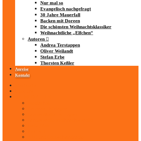
Nur mal so
Evangelisch nachgefragt
30 Jahre Mauerfall
Backen mit Doreen
Die schönsten Weihnachtsklassiker
Weihnachtliche „Elfchen“
Autoren
Andrea Terstappen
Oliver Weilandt
Stefan Erbe
Thorsten Keßler
Anreise
Kontakt
Startseite
Über uns
iad
-MEDIATHEK
Mediathek
Antenne Thüringen
LandesWelle Thüringen
LandesWelle WeihnachtsWelle
radio SAW
89.0 RTL
ARD und Deutschlandradio