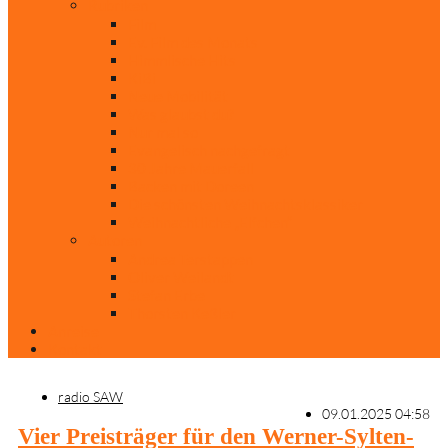
Rubriken
Film
Ev. Film des Monats
Himmlische Hits
KiBi
Neue Mobilität
Was glaubst du?
Nur mal so
Evangelisch nachgefragt
30 Jahre Mauerfall
Backen mit Doreen
Die schönsten Weihnachtsklassiker
Weihnachtliche „Elfchen“
Autoren
Andrea Terstappen
Oliver Weilandt
Stefan Erbe
Thorsten Keßler
Anreise
Kontakt
radio SAW
09.01.2025 04:58
Vier Preisträger für den Werner-Sylten-