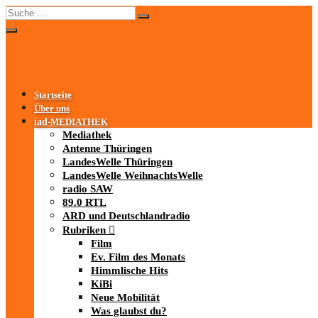
Startseite
Über uns
iad
-MEDIATHEK
Mediathek
Antenne Thüringen
LandesWelle Thüringen
LandesWelle WeihnachtsWelle
radio SAW
89.0 RTL
ARD und Deutschlandradio
Rubriken
Film
Ev. Film des Monats
Himmlische Hits
KiBi
Neue Mobilität
Was glaubst du?