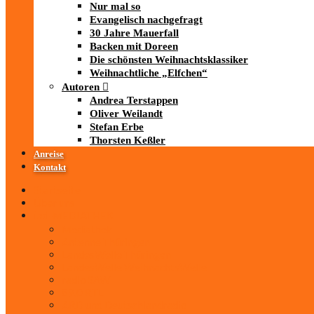
Nur mal so
Evangelisch nachgefragt
30 Jahre Mauerfall
Backen mit Doreen
Die schönsten Weihnachtsklassiker
Weihnachtliche „Elfchen“
Autoren
Andrea Terstappen
Oliver Weilandt
Stefan Erbe
Thorsten Keßler
Anreise
Kontakt
Startseite
Über uns
iad
-MEDIATHEK
Mediathek
Antenne Thüringen
LandesWelle Thüringen
LandesWelle WeihnachtsWelle
radio SAW
89.0 RTL
ARD und Deutschlandradio