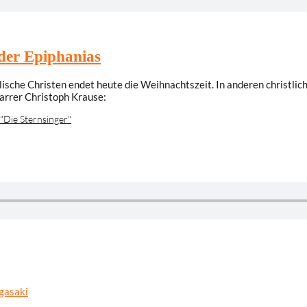
oder Epiphanias
he Christen endet heute die Weihnachtszeit. In anderen christlichen
farrer Christoph Krause:
"Die Sternsinger"
gasaki