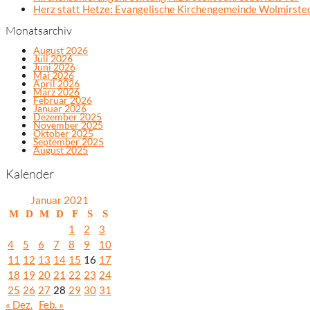
Herz statt Hetze: Evangelische Kirchengemeinde Wolmirsted
Monatsarchiv
August 2026
Juli 2026
Juni 2026
Mai 2026
April 2026
März 2026
Februar 2026
Januar 2026
Dezember 2025
November 2025
Oktober 2025
September 2025
August 2025
Kalender
Januar 2021
M
D
M
D
F
S
S
1
2
3
4
5
6
7
8
9
10
11
12
13
14
15
16
17
18
19
20
21
22
23
24
25
26
27
28
29
30
31
« Dez.
Feb. »