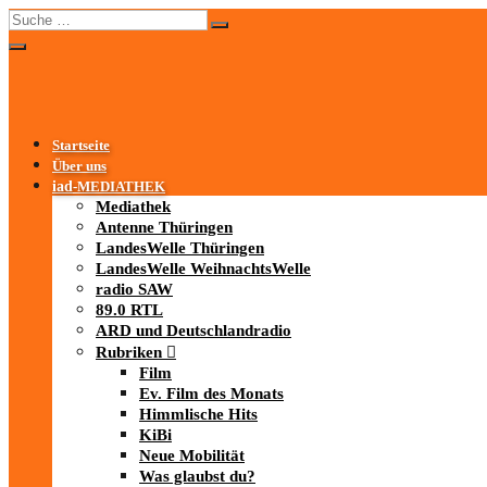
Startseite
Über uns
iad
-MEDIATHEK
Mediathek
Antenne Thüringen
LandesWelle Thüringen
LandesWelle WeihnachtsWelle
radio SAW
89.0 RTL
ARD und Deutschlandradio
Rubriken
Film
Ev. Film des Monats
Himmlische Hits
KiBi
Neue Mobilität
Was glaubst du?