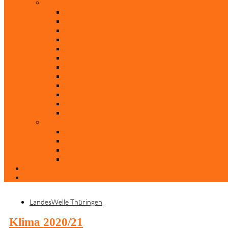
Rubriken
Film
Ev. Film des Monats
Himmlische Hits
KiBi
Neue Mobilität
Was glaubst du?
Nur mal so
Evangelisch nachgefragt
30 Jahre Mauerfall
Backen mit Doreen
Die schönsten Weihnachtsklassiker
Weihnachtliche „Elfchen“
Autoren
Andrea Terstappen
Oliver Weilandt
Stefan Erbe
Thorsten Keßler
Anreise
Kontakt
LandesWelle Thüringen
Klima 2020/21