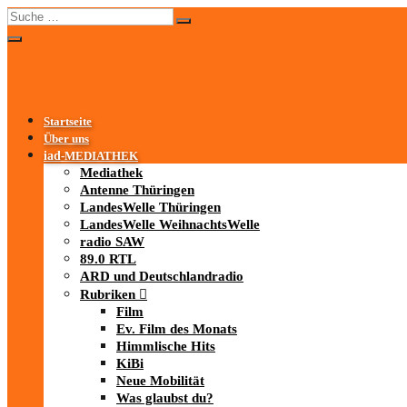
Startseite
Über uns
iad
-MEDIATHEK
Mediathek
Antenne Thüringen
LandesWelle Thüringen
LandesWelle WeihnachtsWelle
radio SAW
89.0 RTL
ARD und Deutschlandradio
Rubriken
Film
Ev. Film des Monats
Himmlische Hits
KiBi
Neue Mobilität
Was glaubst du?