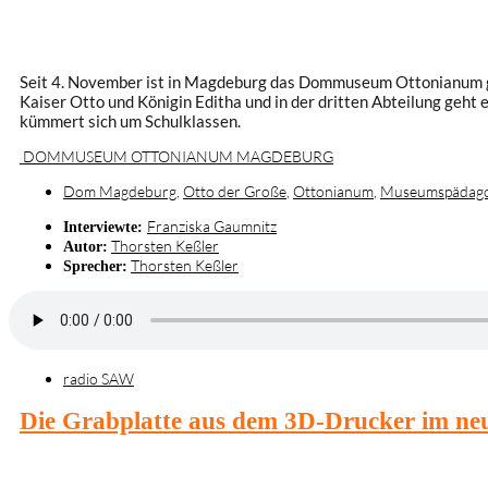
Seit 4. November ist in Magdeburg das Dommuseum Ottonianum ge
Kaiser Otto und Königin Editha und in der dritten Abteilung geh
kümmert sich um Schulklassen.
DOMMUSEUM OTTONIANUM MAGDEBURG
Dom Magdeburg
,
Otto der Große
,
Ottonianum
,
Museumspädago
Franziska Gaumnitz
Interviewte:
Thorsten Keßler
Autor:
Thorsten Keßler
Sprecher:
radio SAW
Die Grabplatte aus dem 3D-Drucker im 