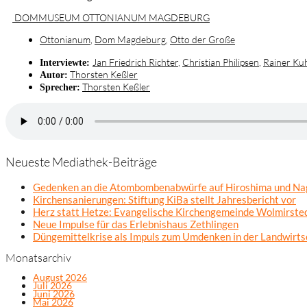
DOMMUSEUM OTTONIANUM MAGDEBURG
Ottonianum
,
Dom Magdeburg
,
Otto der Große
Jan Friedrich Richter
,
Christian Philipsen
,
Rainer Ku
Interviewte:
Thorsten Keßler
Autor:
Thorsten Keßler
Sprecher:
Neueste Mediathek-Beiträge
Gedenken an die Atombombenabwürfe auf Hiroshima und Na
Kirchensanierungen: Stiftung KiBa stellt Jahresbericht vor
Herz statt Hetze: Evangelische Kirchengemeinde Wolmirsted
Neue Impulse für das Erlebnishaus Zethlingen
Düngemittelkrise als Impuls zum Umdenken in der Landwirts
Monatsarchiv
August 2026
Juli 2026
Juni 2026
Mai 2026