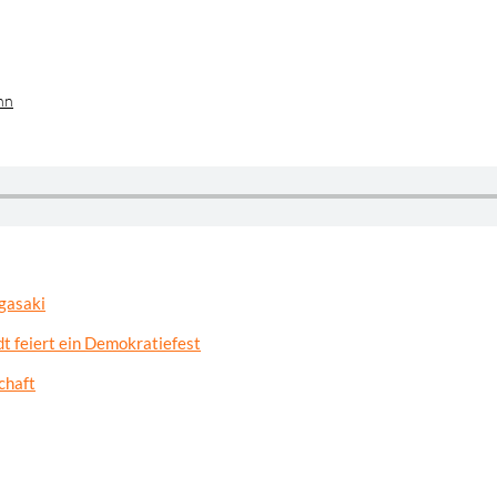
hn
gasaki
t feiert ein Demokratiefest
chaft