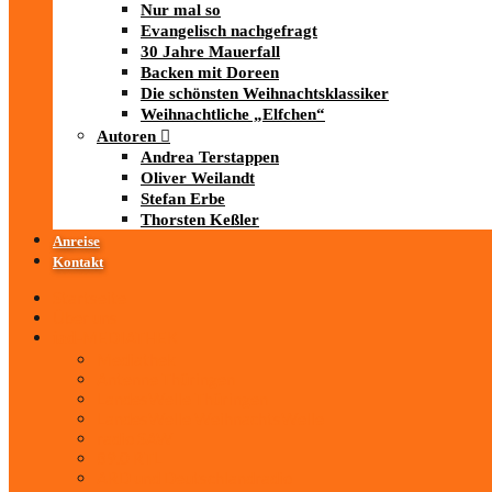
Nur mal so
Evangelisch nachgefragt
30 Jahre Mauerfall
Backen mit Doreen
Die schönsten Weihnachtsklassiker
Weihnachtliche „Elfchen“
Autoren
Andrea Terstappen
Oliver Weilandt
Stefan Erbe
Thorsten Keßler
Anreise
Kontakt
Startseite
Über uns
iad
-MEDIATHEK
Mediathek
Antenne Thüringen
LandesWelle Thüringen
LandesWelle WeihnachtsWelle
radio SAW
89.0 RTL
ARD und Deutschlandradio