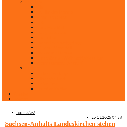
Rubriken
Film
Ev. Film des Monats
Himmlische Hits
KiBi
Neue Mobilität
Was glaubst du?
Nur mal so
Evangelisch nachgefragt
30 Jahre Mauerfall
Backen mit Doreen
Die schönsten Weihnachtsklassiker
Weihnachtliche „Elfchen“
Autoren
Andrea Terstappen
Oliver Weilandt
Stefan Erbe
Thorsten Keßler
Anreise
Kontakt
radio SAW
25.11.2025 04:58
Sachsen-Anhalts Landeskirchen stehen