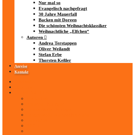
Nur mal so
Evangelisch nachgefragt
30 Jahre Mauerfall
Backen mit Doreen
Die schönsten Weihnachtsklassiker
Weihnachtliche „Elfchen“
Autoren
Andrea Terstappen
Oliver Weilandt
Stefan Erbe
Thorsten Keßler
Anreise
Kontakt
Startseite
Über uns
iad
-MEDIATHEK
Mediathek
Antenne Thüringen
LandesWelle Thüringen
LandesWelle WeihnachtsWelle
radio SAW
89.0 RTL
ARD und Deutschlandradio