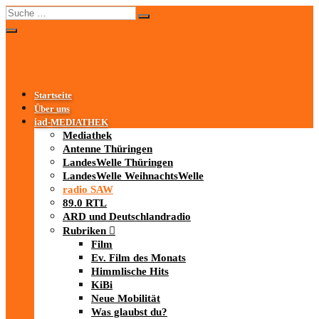
Startseite
Über uns
iad
-MEDIATHEK
Mediathek
Antenne Thüringen
LandesWelle Thüringen
LandesWelle WeihnachtsWelle
radio SAW
89.0 RTL
ARD und Deutschlandradio
Rubriken
Film
Ev. Film des Monats
Himmlische Hits
KiBi
Neue Mobilität
Was glaubst du?