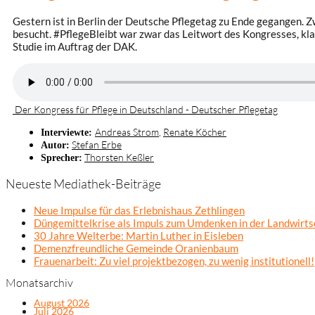
Gestern ist in Berlin der Deutsche Pflegetag zu Ende gegangen. Z
besucht. #PflegeBleibt war zwar das Leitwort des Kongresses, kla
Studie im Auftrag der DAK.
Der Kongress für Pflege in Deutschland - Deutscher Pflegetag
Andreas Strom
,
Renate Köcher
Interviewte:
Stefan Erbe
Autor:
Thorsten Keßler
Sprecher:
Neueste Mediathek-Beiträge
Neue Impulse für das Erlebnishaus Zethlingen
Düngemittelkrise als Impuls zum Umdenken in der Landwirts
30 Jahre Welterbe: Martin Luther in Eisleben
Demenzfreundliche Gemeinde Oranienbaum
Frauenarbeit: Zu viel projektbezogen, zu wenig institutionell!
Monatsarchiv
August 2026
Juli 2026