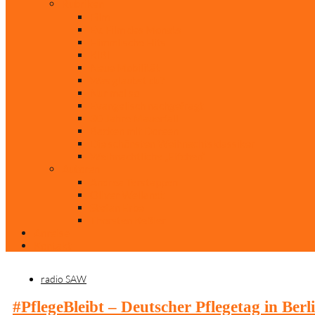
Rubriken
Film
Ev. Film des Monats
Himmlische Hits
KiBi
Neue Mobilität
Was glaubst du?
Nur mal so
Evangelisch nachgefragt
30 Jahre Mauerfall
Backen mit Doreen
Die schönsten Weihnachtsklassiker
Weihnachtliche „Elfchen“
Autoren
Andrea Terstappen
Oliver Weilandt
Stefan Erbe
Thorsten Keßler
Anreise
Kontakt
radio SAW
#PflegeBleibt – Deutscher Pflegetag in Berl