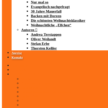
Nur mal so
Evangelisch nachgefragt
30 Jahre Mauerfall
Backen mit Doreen
Die schönsten Weihnachtsklassiker
Weihnachtliche „Elfchen“
Autoren
Andrea Terstappen
Oliver Weilandt
Stefan Erbe
Thorsten Keßler
Anreise
Kontakt
Startseite
Über uns
iad
-MEDIATHEK
Mediathek
Antenne Thüringen
LandesWelle Thüringen
LandesWelle WeihnachtsWelle
radio SAW
89.0 RTL
ARD und Deutschlandradio