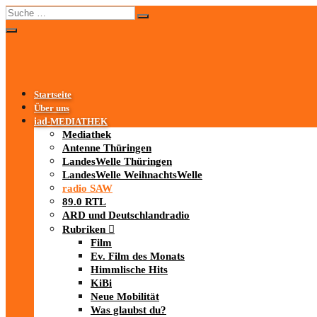
Startseite
Über uns
iad
-MEDIATHEK
Mediathek
Antenne Thüringen
LandesWelle Thüringen
LandesWelle WeihnachtsWelle
radio SAW
89.0 RTL
ARD und Deutschlandradio
Rubriken
Film
Ev. Film des Monats
Himmlische Hits
KiBi
Neue Mobilität
Was glaubst du?