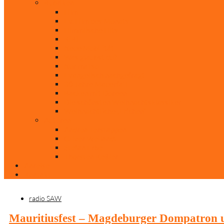
Rubriken
Film
Ev. Film des Monats
Himmlische Hits
KiBi
Neue Mobilität
Was glaubst du?
Nur mal so
Evangelisch nachgefragt
30 Jahre Mauerfall
Backen mit Doreen
Die schönsten Weihnachtsklassiker
Weihnachtliche „Elfchen“
Autoren
Andrea Terstappen
Oliver Weilandt
Stefan Erbe
Thorsten Keßler
Anreise
Kontakt
radio SAW
Mauritiusfest – Magdeburger Dompatron un