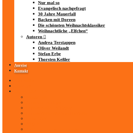
Nur mal so
Evangelisch nachgefragt
30 Jahre Mauerfall
Backen mit Doreen
Die schönsten Weihnachtsklassiker
Weihnachtliche „Elfchen“
Autoren
Andrea Terstappen
Oliver Weilandt
Stefan Erbe
Thorsten Keßler
Anreise
Kontakt
Startseite
Über uns
iad
-MEDIATHEK
Mediathek
Antenne Thüringen
LandesWelle Thüringen
LandesWelle WeihnachtsWelle
radio SAW
89.0 RTL
ARD und Deutschlandradio