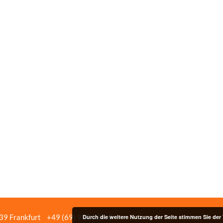
439 Frankfurt
+49 (69) 958 037‑0
Bildnachweise
Impressum/Date
Durch die weitere Nutzung der Seite stimmen Sie de