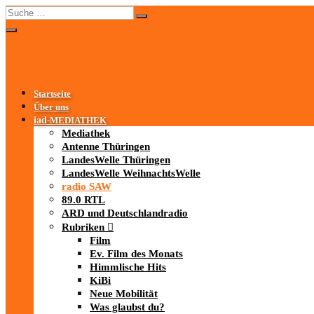
Startseite
Über uns
iad
-MEDIATHEK
Mediathek
Antenne Thüringen
LandesWelle Thüringen
LandesWelle WeihnachtsWelle
radio SAW
89.0 RTL
ARD und Deutschlandradio
Rubriken
Film
Ev. Film des Monats
Himmlische Hits
KiBi
Neue Mobilität
Was glaubst du?