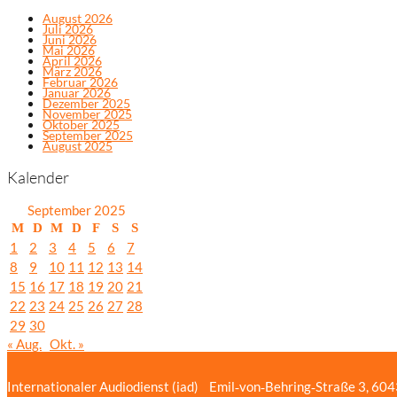
August 2026
Juli 2026
Juni 2026
Mai 2026
April 2026
März 2026
Februar 2026
Januar 2026
Dezember 2025
November 2025
Oktober 2025
September 2025
August 2025
Kalender
September 2025
M
D
M
D
F
S
S
1
2
3
4
5
6
7
8
9
10
11
12
13
14
15
16
17
18
19
20
21
22
23
24
25
26
27
28
29
30
« Aug.
Okt. »
Internationaler Audiodienst (iad)
Emil‑von‑Behring‑Straße 3, 60