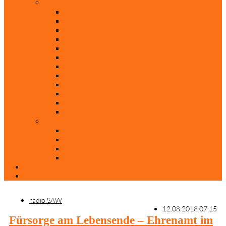
Rubriken
Film
Ev. Film des Monats
Himmlische Hits
KiBi
Neue Mobilität
Was glaubst du?
Nur mal so
Evangelisch nachgefragt
30 Jahre Mauerfall
Backen mit Doreen
Die schönsten Weihnachtsklassiker
Weihnachtliche „Elfchen“
Autoren
Andrea Terstappen
Oliver Weilandt
Stefan Erbe
Thorsten Keßler
Anreise
Kontakt
radio SAW
12.08.2018 07:15
Fürsorge am Lebensende – Ehrenamt im