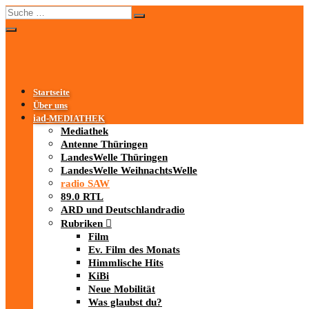
Startseite
Über uns
iad
-MEDIATHEK
Mediathek
Antenne Thüringen
LandesWelle Thüringen
LandesWelle WeihnachtsWelle
radio SAW
89.0 RTL
ARD und Deutschlandradio
Rubriken
Film
Ev. Film des Monats
Himmlische Hits
KiBi
Neue Mobilität
Was glaubst du?