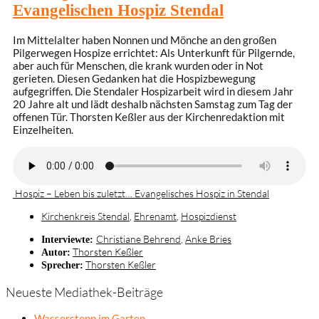
Evangelischen Hospiz Stendal
Im Mittelalter haben Nonnen und Mönche an den großen
Pilgerwegen Hospize errichtet: Als Unterkunft für Pilgernde,
aber auch für Menschen, die krank wurden oder in Not
gerieten. Diesen Gedanken hat die Hospizbewegung
aufgegriffen. Die Stendaler Hospizarbeit wird in diesem Jahr
20 Jahre alt und lädt deshalb nächsten Samstag zum Tag der
offenen Tür. Thorsten Keßler aus der Kirchenredaktion mit
Einzelheiten.
Hospiz – Leben bis zuletzt… Evangelisches Hospiz in Stendal
Kirchenkreis Stendal
,
Ehrenamt
,
Hospizdienst
Christiane Behrend
,
Anke Bries
Interviewte:
Thorsten Keßler
Autor:
Thorsten Keßler
Sprecher:
Neueste Mediathek-Beiträge
Wasserstopp im Garten