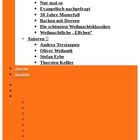
Nur mal so
Evangelisch nachgefragt
30 Jahre Mauerfall
Backen mit Doreen
Die schönsten Weihnachtsklassiker
Weihnachtliche „Elfchen“
Autoren
Andrea Terstappen
Oliver Weilandt
Stefan Erbe
Thorsten Keßler
Anreise
Kontakt
Startseite
Über uns
iad
-MEDIATHEK
Mediathek
Antenne Thüringen
LandesWelle Thüringen
LandesWelle WeihnachtsWelle
radio SAW
89.0 RTL
ARD und Deutschlandradio