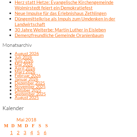
Herz statt Hetze: Evangelische Kirchengemeinde
Wolmirstedt feiert ein Demokratiefest
Neue Impulse für das Erlebnishaus Zethlingen
Düngemittelkrise als Impuls zum Umdenken in der
Landwirtschaft
30 Jahre Welterbe: Martin Luther in Eisleben
Demenzfreundliche Gemeinde Oranienbaum
Monatsarchiv
August 2026
Juli 2026
Juni 2026
Mai 2026
April 2026
März 2026
Februar 2026
Januar 2026
Dezember 2025
November 2025
Oktober 2025
September 2025
August 2025
Kalender
Mai 2018
M
D
M
D
F
S
S
1
2
3
4
5
6