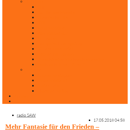
Rubriken
Film
Ev. Film des Monats
Himmlische Hits
KiBi
Neue Mobilität
Was glaubst du?
Nur mal so
Evangelisch nachgefragt
30 Jahre Mauerfall
Backen mit Doreen
Die schönsten Weihnachtsklassiker
Weihnachtliche „Elfchen“
Autoren
Andrea Terstappen
Oliver Weilandt
Stefan Erbe
Thorsten Keßler
Anreise
Kontakt
radio SAW
17.05.2018 04:58
Mehr Fantasie für den Frieden –