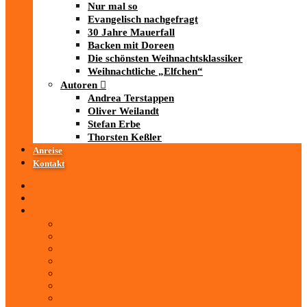
Nur mal so
Evangelisch nachgefragt
30 Jahre Mauerfall
Backen mit Doreen
Die schönsten Weihnachtsklassiker
Weihnachtliche „Elfchen“
Autoren
Andrea Terstappen
Oliver Weilandt
Stefan Erbe
Thorsten Keßler
Anreise
Kontakt
Startseite
Über uns
iad
-MEDIATHEK
Mediathek
Antenne Thüringen
LandesWelle Thüringen
LandesWelle WeihnachtsWelle
radio SAW
89.0 RTL
ARD und Deutschlandradio