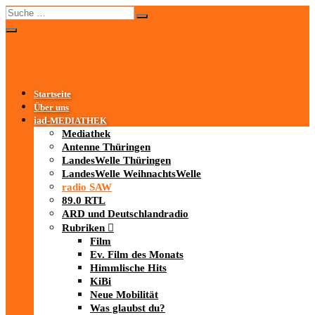
Startseite
Über uns
iad
-MEDIATHEK
Mediathek
Antenne Thüringen
LandesWelle Thüringen
LandesWelle WeihnachtsWelle
radio SAW
89.0 RTL
ARD und Deutschlandradio
Rubriken
Film
Ev. Film des Monats
Himmlische Hits
KiBi
Neue Mobilität
Was glaubst du?