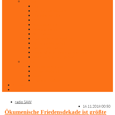
Rubriken
Film
Ev. Film des Monats
Himmlische Hits
KiBi
Neue Mobilität
Was glaubst du?
Nur mal so
Evangelisch nachgefragt
30 Jahre Mauerfall
Backen mit Doreen
Die schönsten Weihnachtsklassiker
Weihnachtliche „Elfchen“
Autoren
Andrea Terstappen
Oliver Weilandt
Stefan Erbe
Thorsten Keßler
Anreise
Kontakt
radio SAW
16.11.2018 00:50
Ökumenische Friedensdekade ist größte