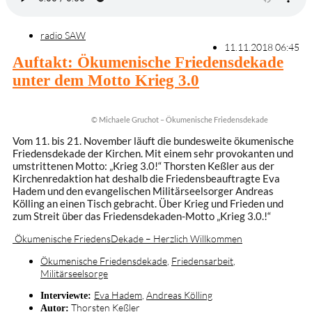
radio SAW
11.11.2018 06:45
Auftakt: Ökumenische Friedensdekade
unter dem Motto Krieg 3.0
© Michaele Gruchot – Ökumenische Friedensdekade
Vom 11. bis 21. November läuft die bundesweite ökumenische
Friedensdekade der Kirchen. Mit einem sehr provokanten und
umstrittenen Motto: „Krieg 3.0!“ Thorsten Keßler aus der
Kirchenredaktion hat deshalb die Friedensbeauftragte Eva
Hadem und den evangelischen Militärseelsorger Andreas
Kölling an einen Tisch gebracht. Über Krieg und Frieden und
zum Streit über das Friedensdekaden-Motto „Krieg 3.0.!“
Ökumenische FriedensDekade – Herzlich Willkommen
Ökumenische Friedensdekade
,
Friedensarbeit
,
Militärseelsorge
Eva Hadem
,
Andreas Kölling
Interviewte:
Thorsten Keßler
Autor: