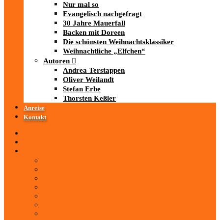
Nur mal so
Evangelisch nachgefragt
30 Jahre Mauerfall
Backen mit Doreen
Die schönsten Weihnachtsklassiker
Weihnachtliche „Elfchen“
Autoren
Andrea Terstappen
Oliver Weilandt
Stefan Erbe
Thorsten Keßler
Anreise
Kontakt
Startseite
Über uns
iad
-MEDIATHEK
Mediathek
Antenne Thüringen
LandesWelle Thüringen
LandesWelle WeihnachtsWelle
radio SAW
89.0 RTL
ARD und Deutschlandradio