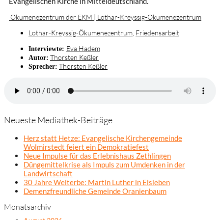
Evangelischen Kirche in Mitteldeutschland.
Ökumenezentrum der EKM | Lothar-Kreyssig-Ökumenezentrum
Lothar-Kreyssig-Ökumenezentrum
,
Friedensarbeit
Eva Hadem
Interviewte:
Thorsten Keßler
Autor:
Thorsten Keßler
Sprecher:
Neueste Mediathek-Beiträge
Herz statt Hetze: Evangelische Kirchengemeinde
Wolmirstedt feiert ein Demokratiefest
Neue Impulse für das Erlebnishaus Zethlingen
Düngemittelkrise als Impuls zum Umdenken in der
Landwirtschaft
30 Jahre Welterbe: Martin Luther in Eisleben
Demenzfreundliche Gemeinde Oranienbaum
Monatsarchiv