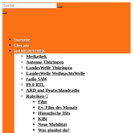
Startseite
Über uns
iad
-MEDIATHEK
Mediathek
Antenne Thüringen
LandesWelle Thüringen
LandesWelle WeihnachtsWelle
radio SAW
89.0 RTL
ARD und Deutschlandradio
Rubriken
Film
Ev. Film des Monats
Himmlische Hits
KiBi
Neue Mobilität
Was glaubst du?