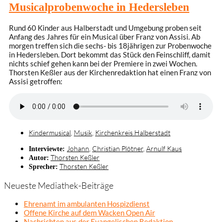
Musicalprobenwoche in Hedersleben
Rund 60 Kinder aus Halberstadt und Umgebung proben seit
Anfang des Jahres für ein Musical über Franz von Assisi. Ab
morgen treffen sich die sechs- bis 18jährigen zur Probenwoche
in Hedersleben. Dort bekommt das Stück den Feinschliff, damit
nichts schief gehen kann bei der Premiere in zwei Wochen.
Thorsten Keßler aus der Kirchenredaktion hat einen Franz von
Assisi getroffen:
Kindermusical
,
Musik
,
Kirchenkreis Halberstadt
Johann
,
Christian Plötner
,
Arnulf Kaus
Interviewte:
Thorsten Keßler
Autor:
Thorsten Keßler
Sprecher:
Neueste Mediathek-Beiträge
Ehrenamt im ambulanten Hospizdienst
Offene Kirche auf dem Wacken Open Air
Nachrichten aus der Evangelischen Redaktion