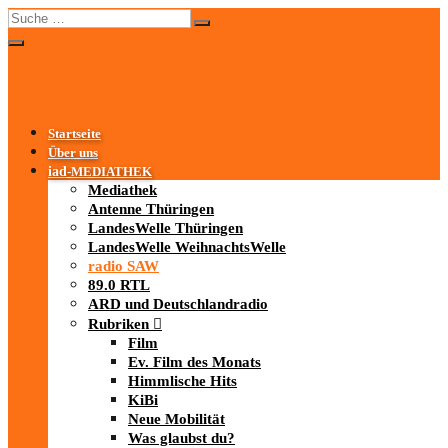
Startseite
Über uns
iad
-MEDIATHEK
Mediathek
Antenne Thüringen
LandesWelle Thüringen
LandesWelle WeihnachtsWelle
radio SAW
89.0 RTL
ARD und Deutschlandradio
Rubriken
Film
Ev. Film des Monats
Himmlische Hits
KiBi
Neue Mobilität
Was glaubst du?