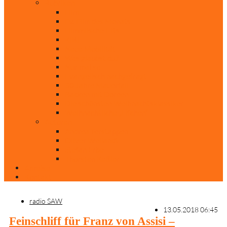
Rubriken
Film
Ev. Film des Monats
Himmlische Hits
KiBi
Neue Mobilität
Was glaubst du?
Nur mal so
Evangelisch nachgefragt
30 Jahre Mauerfall
Backen mit Doreen
Die schönsten Weihnachtsklassiker
Weihnachtliche „Elfchen“
Autoren
Andrea Terstappen
Oliver Weilandt
Stefan Erbe
Thorsten Keßler
Anreise
Kontakt
radio SAW
13.05.2018 06:45
Feinschliff für Franz von Assisi –