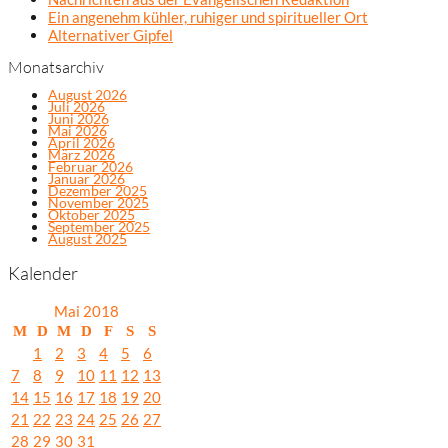
Ein angenehm kühler, ruhiger und spiritueller Ort
Alternativer Gipfel
Monatsarchiv
August 2026
Juli 2026
Juni 2026
Mai 2026
April 2026
März 2026
Februar 2026
Januar 2026
Dezember 2025
November 2025
Oktober 2025
September 2025
August 2025
Kalender
Mai 2018
M
D
M
D
F
S
S
1
2
3
4
5
6
7
8
9
10
11
12
13
14
15
16
17
18
19
20
21
22
23
24
25
26
27
28
29
30
31