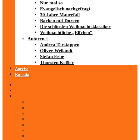
Nur mal so
Evangelisch nachgefragt
30 Jahre Mauerfall
Backen mit Doreen
Die schönsten Weihnachtsklassiker
Weihnachtliche „Elfchen“
Autoren
Andrea Terstappen
Oliver Weilandt
Stefan Erbe
Thorsten Keßler
Anreise
Kontakt
Startseite
Über uns
iad
-MEDIATHEK
Mediathek
Antenne Thüringen
LandesWelle Thüringen
LandesWelle WeihnachtsWelle
radio SAW
89.0 RTL
ARD und Deutschlandradio