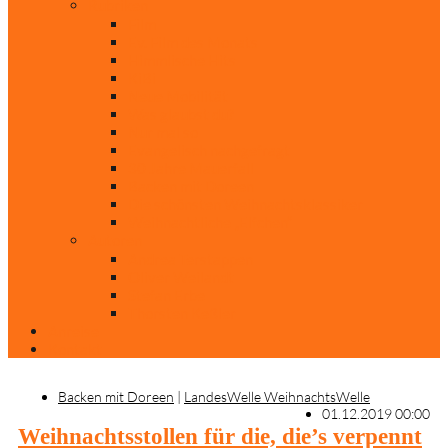
Rubriken
Film
Ev. Film des Monats
Himmlische Hits
KiBi
Neue Mobilität
Was glaubst du?
Nur mal so
Evangelisch nachgefragt
30 Jahre Mauerfall
Backen mit Doreen
Die schönsten Weihnachtsklassiker
Weihnachtliche „Elfchen“
Autoren
Andrea Terstappen
Oliver Weilandt
Stefan Erbe
Thorsten Keßler
Anreise
Kontakt
Backen mit Doreen
|
LandesWelle WeihnachtsWelle
01.12.2019 00:00
Weihnachtsstollen für die, die’s verpennt