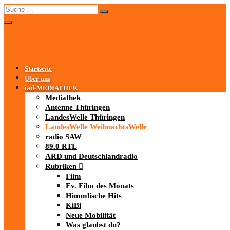
Startseite
Über uns
iad
-MEDIATHEK
Mediathek
Antenne Thüringen
LandesWelle Thüringen
LandesWelle WeihnachtsWelle
radio SAW
89.0 RTL
ARD und Deutschlandradio
Rubriken
Film
Ev. Film des Monats
Himmlische Hits
KiBi
Neue Mobilität
Was glaubst du?