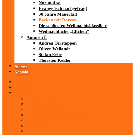
Nur mal so
Evangelisch nachgefragt
30 Jahre Mauerfall
Backen mit Doreen
Die schönsten Weihnachtsklassiker
Weihnachtliche „Elfchen“
Autoren
Andrea Terstappen
Oliver Weilandt
Stefan Erbe
Thorsten Keßler
Anreise
Kontakt
Startseite
Über uns
iad
-MEDIATHEK
Mediathek
Antenne Thüringen
LandesWelle Thüringen
LandesWelle WeihnachtsWelle
radio SAW
89.0 RTL
ARD und Deutschlandradio