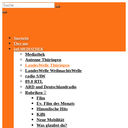
Startseite
Über uns
iad
-MEDIATHEK
Mediathek
Antenne Thüringen
LandesWelle Thüringen
LandesWelle WeihnachtsWelle
radio SAW
89.0 RTL
ARD und Deutschlandradio
Rubriken
Film
Ev. Film des Monats
Himmlische Hits
KiBi
Neue Mobilität
Was glaubst du?