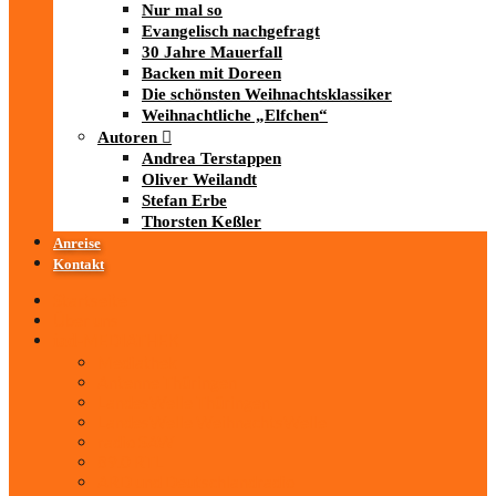
Nur mal so
Evangelisch nachgefragt
30 Jahre Mauerfall
Backen mit Doreen
Die schönsten Weihnachtsklassiker
Weihnachtliche „Elfchen“
Autoren
Andrea Terstappen
Oliver Weilandt
Stefan Erbe
Thorsten Keßler
Anreise
Kontakt
Startseite
Über uns
iad
-MEDIATHEK
Mediathek
Antenne Thüringen
LandesWelle Thüringen
LandesWelle WeihnachtsWelle
radio SAW
89.0 RTL
ARD und Deutschlandradio