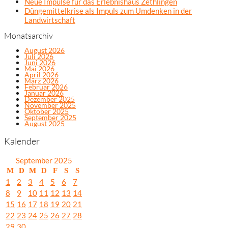
Neue Impulse für das Erlebnishaus Zethlingen
Düngemittelkrise als Impuls zum Umdenken in der
Landwirtschaft
Monatsarchiv
August 2026
Juli 2026
Juni 2026
Mai 2026
April 2026
März 2026
Februar 2026
Januar 2026
Dezember 2025
November 2025
Oktober 2025
September 2025
August 2025
Kalender
September 2025
M
D
M
D
F
S
S
1
2
3
4
5
6
7
8
9
10
11
12
13
14
15
16
17
18
19
20
21
22
23
24
25
26
27
28
29
30