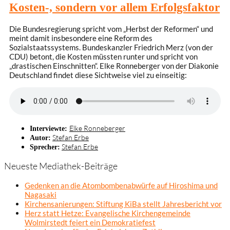
Kosten-, sondern vor allem Erfolgsfaktor
Die Bundesregierung spricht vom „Herbst der Reformen“ und
meint damit insbesondere eine Reform des
Sozialstaatssystems. Bundeskanzler Friedrich Merz (von der
CDU) betont, die Kosten müssten runter und spricht von
„drastischen Einschnitten“. Elke Ronneberger von der Diakonie
Deutschland findet diese Sichtweise viel zu einseitig:
Elke Ronneberger
Interviewte:
Stefan Erbe
Autor:
Stefan Erbe
Sprecher:
Neueste Mediathek-Beiträge
Gedenken an die Atombombenabwürfe auf Hiroshima und
Nagasaki
Kirchensanierungen: Stiftung KiBa stellt Jahresbericht vor
Herz statt Hetze: Evangelische Kirchengemeinde
Wolmirstedt feiert ein Demokratiefest