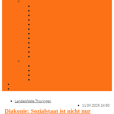
Rubriken
Film
Ev. Film des Monats
Himmlische Hits
KiBi
Neue Mobilität
Was glaubst du?
Nur mal so
Evangelisch nachgefragt
30 Jahre Mauerfall
Backen mit Doreen
Die schönsten Weihnachtsklassiker
Weihnachtliche „Elfchen“
Autoren
Andrea Terstappen
Oliver Weilandt
Stefan Erbe
Thorsten Keßler
Anreise
Kontakt
LandesWelle Thüringen
11.09.2025 18:50
Diakonie: Sozialstaat ist nicht nur