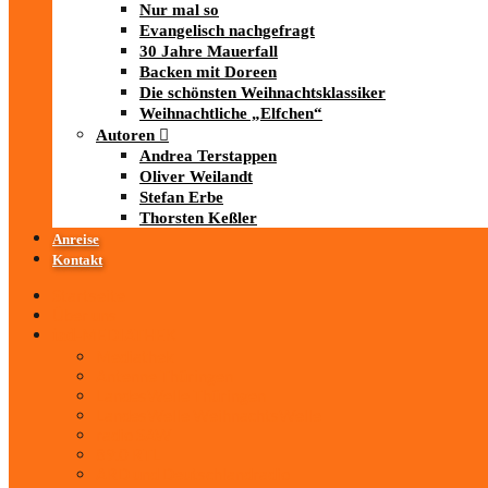
Nur mal so
Evangelisch nachgefragt
30 Jahre Mauerfall
Backen mit Doreen
Die schönsten Weihnachtsklassiker
Weihnachtliche „Elfchen“
Autoren
Andrea Terstappen
Oliver Weilandt
Stefan Erbe
Thorsten Keßler
Anreise
Kontakt
Startseite
Über uns
iad
-MEDIATHEK
Mediathek
Antenne Thüringen
LandesWelle Thüringen
LandesWelle WeihnachtsWelle
radio SAW
89.0 RTL
ARD und Deutschlandradio