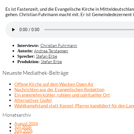
Es ist Fastenzeit, und die Evangelische Kirche in Mitteldeutschla
gehen. Christian Fuhrmann macht mit. Er ist Gemeindedezernent 
Christian Fuhrmann
Interviewte:
Andrea Terstappen
Autorin:
Stefan Erbe
Sprecher:
Stefan Erbe
Produktion:
Neueste Mediathek-Beiträge
Offene Kirche auf dem Wacken Open Air
Nachrichten aus der Evangelischen Redaktion
Ein angenehm kühler, ruhiger und spiritueller Ort
Alternativer Gipfel
Wahlkampfstand statt Kanzel: Pfarrer kandidiert für den La
Monatsarchiv
August 2026
Juli 2026
Juni 2026