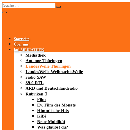
Startseite
Über uns
iad
-MEDIATHEK
Mediathek
Antenne Thüringen
LandesWelle Thüringen
LandesWelle WeihnachtsWelle
radio SAW
89.0 RTL
ARD und Deutschlandradio
Rubriken
Film
Ev. Film des Monats
Himmlische Hits
KiBi
Neue Mobilität
Was glaubst du?