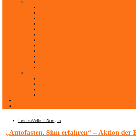
Rubriken
Film
Ev. Film des Monats
Himmlische Hits
KiBi
Neue Mobilität
Was glaubst du?
Nur mal so
Evangelisch nachgefragt
30 Jahre Mauerfall
Backen mit Doreen
Die schönsten Weihnachtsklassiker
Weihnachtliche „Elfchen“
Autoren
Andrea Terstappen
Oliver Weilandt
Stefan Erbe
Thorsten Keßler
Anreise
Kontakt
LandesWelle Thüringen
„Autofasten. Sinn erfahren“ – Aktion der