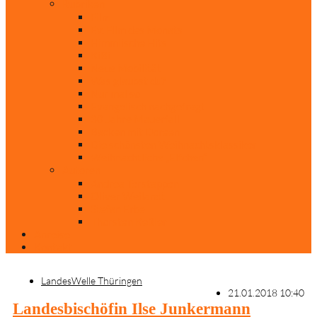
Rubriken
Film
Ev. Film des Monats
Himmlische Hits
KiBi
Neue Mobilität
Was glaubst du?
Nur mal so
Evangelisch nachgefragt
30 Jahre Mauerfall
Backen mit Doreen
Die schönsten Weihnachtsklassiker
Weihnachtliche „Elfchen“
Autoren
Andrea Terstappen
Oliver Weilandt
Stefan Erbe
Thorsten Keßler
Anreise
Kontakt
LandesWelle Thüringen
21.01.2018 10:40
Landesbischöfin Ilse Junkermann