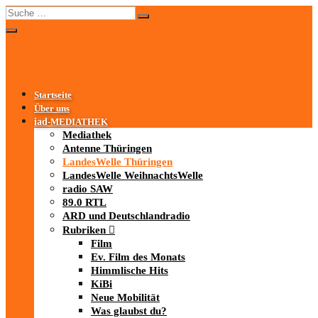
Startseite
Über uns
iad
-MEDIATHEK
Mediathek
Antenne Thüringen
LandesWelle Thüringen
LandesWelle WeihnachtsWelle
radio SAW
89.0 RTL
ARD und Deutschlandradio
Rubriken
Film
Ev. Film des Monats
Himmlische Hits
KiBi
Neue Mobilität
Was glaubst du?