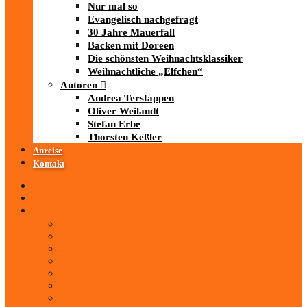
Nur mal so
Evangelisch nachgefragt
30 Jahre Mauerfall
Backen mit Doreen
Die schönsten Weihnachtsklassiker
Weihnachtliche „Elfchen“
Autoren
Andrea Terstappen
Oliver Weilandt
Stefan Erbe
Thorsten Keßler
Anreise
Kontakt
Startseite
Über uns
iad
-MEDIATHEK
Mediathek
Antenne Thüringen
LandesWelle Thüringen
LandesWelle WeihnachtsWelle
radio SAW
89.0 RTL
ARD und Deutschlandradio