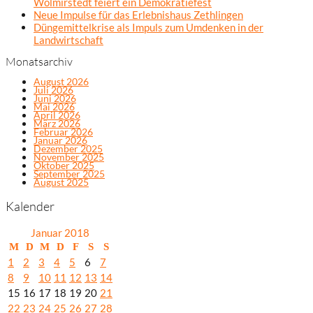
Wolmirstedt feiert ein Demokratiefest
Neue Impulse für das Erlebnishaus Zethlingen
Düngemittelkrise als Impuls zum Umdenken in der
Landwirtschaft
Monatsarchiv
August 2026
Juli 2026
Juni 2026
Mai 2026
April 2026
März 2026
Februar 2026
Januar 2026
Dezember 2025
November 2025
Oktober 2025
September 2025
August 2025
Kalender
Januar 2018
M
D
M
D
F
S
S
1
2
3
4
5
6
7
8
9
10
11
12
13
14
15
16
17
18
19
20
21
22
23
24
25
26
27
28