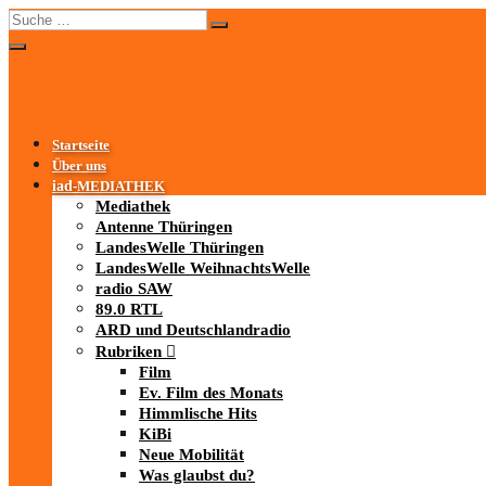
Startseite
Über uns
iad
-MEDIATHEK
Mediathek
Antenne Thüringen
LandesWelle Thüringen
LandesWelle WeihnachtsWelle
radio SAW
89.0 RTL
ARD und Deutschlandradio
Rubriken
Film
Ev. Film des Monats
Himmlische Hits
KiBi
Neue Mobilität
Was glaubst du?