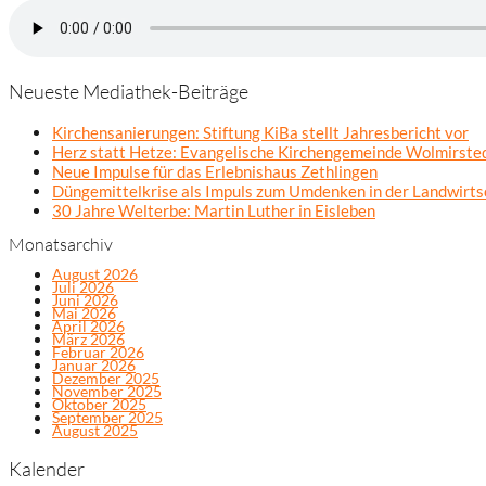
Neueste Mediathek-Beiträge
Kirchensanierungen: Stiftung KiBa stellt Jahresbericht vor
Herz statt Hetze: Evangelische Kirchengemeinde Wolmirsted
Neue Impulse für das Erlebnishaus Zethlingen
Düngemittelkrise als Impuls zum Umdenken in der Landwirts
30 Jahre Welterbe: Martin Luther in Eisleben
Monatsarchiv
August 2026
Juli 2026
Juni 2026
Mai 2026
April 2026
März 2026
Februar 2026
Januar 2026
Dezember 2025
November 2025
Oktober 2025
September 2025
August 2025
Kalender