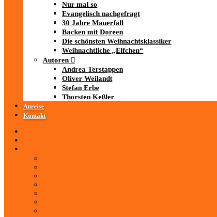
Nur mal so
Evangelisch nachgefragt
30 Jahre Mauerfall
Backen mit Doreen
Die schönsten Weihnachtsklassiker
Weihnachtliche „Elfchen“
Autoren
Andrea Terstappen
Oliver Weilandt
Stefan Erbe
Thorsten Keßler
Anreise
Kontakt
Startseite
Über uns
iad
-MEDIATHEK
Mediathek
Antenne Thüringen
LandesWelle Thüringen
LandesWelle WeihnachtsWelle
radio SAW
89.0 RTL
ARD und Deutschlandradio