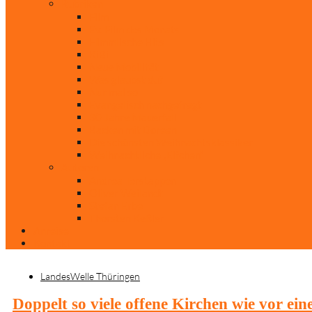
Rubriken
Film
Ev. Film des Monats
Himmlische Hits
KiBi
Neue Mobilität
Was glaubst du?
Nur mal so
Evangelisch nachgefragt
30 Jahre Mauerfall
Backen mit Doreen
Die schönsten Weihnachtsklassiker
Weihnachtliche „Elfchen“
Autoren
Andrea Terstappen
Oliver Weilandt
Stefan Erbe
Thorsten Keßler
Anreise
Kontakt
LandesWelle Thüringen
Doppelt so viele offene Kirchen wie vor ein