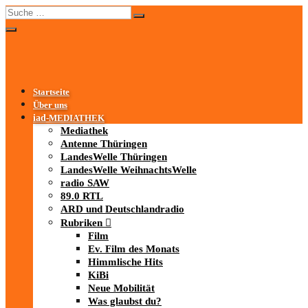
Startseite
Über uns
iad
-MEDIATHEK
Mediathek
Antenne Thüringen
LandesWelle Thüringen
LandesWelle WeihnachtsWelle
radio SAW
89.0 RTL
ARD und Deutschlandradio
Rubriken
Film
Ev. Film des Monats
Himmlische Hits
KiBi
Neue Mobilität
Was glaubst du?