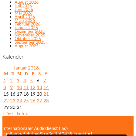
August 2026
Juli 2026
Juni 2026
Mai 2026
April 2026
März 2026
Februar 2026
Januar 2026
Dezember 2025
November 2025
Oktober 2025
September 2025
August 2025
Kalender
Januar 2018
M
D
M
D
F
S
S
1
2
3
4
5
6
7
8
9
10
11
12
13
14
15
16
17
18
19
20
21
22
23
24
25
26
27
28
29
30
31
« Dez.
Feb. »
Internationaler Audiodienst (iad)
Emil‑von‑Behring‑Straße 3, 60439 Frankfurt