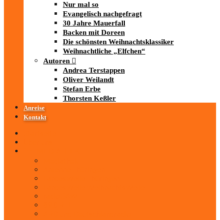
Nur mal so
Evangelisch nachgefragt
30 Jahre Mauerfall
Backen mit Doreen
Die schönsten Weihnachtsklassiker
Weihnachtliche „Elfchen“
Autoren
Andrea Terstappen
Oliver Weilandt
Stefan Erbe
Thorsten Keßler
Anreise
Kontakt
Startseite
Über uns
iad
-MEDIATHEK
Mediathek
Antenne Thüringen
LandesWelle Thüringen
LandesWelle WeihnachtsWelle
radio SAW
89.0 RTL
ARD und Deutschlandradio