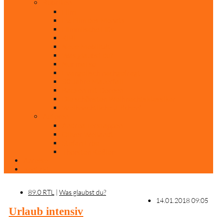
Rubriken
Film
Ev. Film des Monats
Himmlische Hits
KiBi
Neue Mobilität
Was glaubst du?
Nur mal so
Evangelisch nachgefragt
30 Jahre Mauerfall
Backen mit Doreen
Die schönsten Weihnachtsklassiker
Weihnachtliche „Elfchen“
Autoren
Andrea Terstappen
Oliver Weilandt
Stefan Erbe
Thorsten Keßler
Anreise
Kontakt
89.0 RTL
|
Was glaubst du?
14.01.2018 09:05
Urlaub intensiv