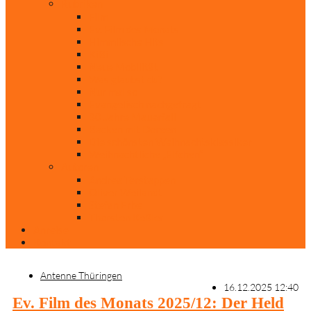
Rubriken
Film
Ev. Film des Monats
Himmlische Hits
KiBi
Neue Mobilität
Was glaubst du?
Nur mal so
Evangelisch nachgefragt
30 Jahre Mauerfall
Backen mit Doreen
Die schönsten Weihnachtsklassiker
Weihnachtliche „Elfchen“
Autoren
Andrea Terstappen
Oliver Weilandt
Stefan Erbe
Thorsten Keßler
Anreise
Kontakt
Antenne Thüringen
16.12.2025 12:40
Ev. Film des Monats 2025/12: Der Held