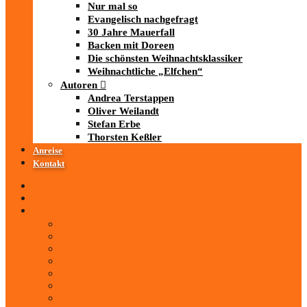
Nur mal so
Evangelisch nachgefragt
30 Jahre Mauerfall
Backen mit Doreen
Die schönsten Weihnachtsklassiker
Weihnachtliche „Elfchen“
Autoren
Andrea Terstappen
Oliver Weilandt
Stefan Erbe
Thorsten Keßler
Anreise
Kontakt
Startseite
Über uns
iad
-MEDIATHEK
Mediathek
Antenne Thüringen
LandesWelle Thüringen
LandesWelle WeihnachtsWelle
radio SAW
89.0 RTL
ARD und Deutschlandradio