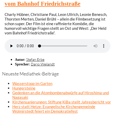
vom Bahnhof Friedrichstraße
Charly Hübner, Christiane Paul, Leon Ullrich, Leonie Benesch,
Thorsten Merten, Daniel Brühl – allein die Filmbesetzung ist
schon super. Der Film ist eine raffinierte Komödie, die
humorvoll wichtige Fragen stellt an Ost und West: „Der Held
vom Bahnhof Friedrichstraße“.
Stefan Erbe
Autor:
Dario Weilandt
Sprecher:
Neueste Mediathek-Beiträge
Wasserstopp im Garten
Hungersteine
Gedenken an die Atombombenabwürfe auf Hiroshima und
Nagasaki
Kirchensanierungen: Stiftung KiBa stellt Jahresbericht vor
Herz statt Hetze: Evangelische Kirchengemeinde
Wolmirstedt feiert ein Demokratiefest