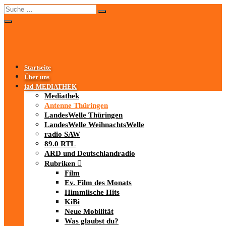
Startseite
Über uns
iad
-MEDIATHEK
Mediathek
Antenne Thüringen
LandesWelle Thüringen
LandesWelle WeihnachtsWelle
radio SAW
89.0 RTL
ARD und Deutschlandradio
Rubriken
Film
Ev. Film des Monats
Himmlische Hits
KiBi
Neue Mobilität
Was glaubst du?