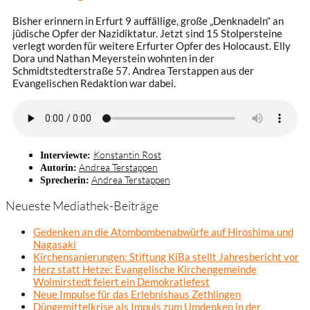
Bisher erinnern in Erfurt 9 auffällige, große „Denknadeln“ an
jüdische Opfer der Nazidiktatur. Jetzt sind 15 Stolpersteine
verlegt worden für weitere Erfurter Opfer des Holocaust. Elly
Dora und Nathan Meyerstein wohnten in der
Schmidtstedterstraße 57. Andrea Terstappen aus der
Evangelischen Redaktion war dabei.
Konstantin Rost
Interviewte:
Andrea Terstappen
Autorin:
Andrea Terstappen
Sprecherin:
Neueste Mediathek-Beiträge
Gedenken an die Atombombenabwürfe auf Hiroshima und
Nagasaki
Kirchensanierungen: Stiftung KiBa stellt Jahresbericht vor
Herz statt Hetze: Evangelische Kirchengemeinde
Wolmirstedt feiert ein Demokratiefest
Neue Impulse für das Erlebnishaus Zethlingen
Düngemittelkrise als Impuls zum Umdenken in der