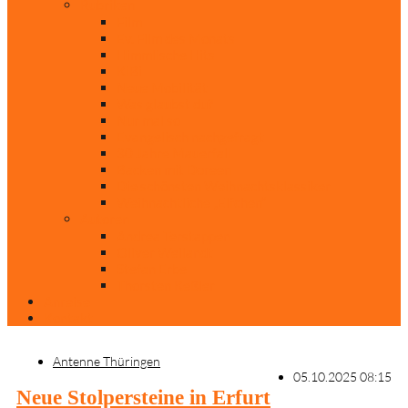
Rubriken
Film
Ev. Film des Monats
Himmlische Hits
KiBi
Neue Mobilität
Was glaubst du?
Nur mal so
Evangelisch nachgefragt
30 Jahre Mauerfall
Backen mit Doreen
Die schönsten Weihnachtsklassiker
Weihnachtliche „Elfchen“
Autoren
Andrea Terstappen
Oliver Weilandt
Stefan Erbe
Thorsten Keßler
Anreise
Kontakt
Antenne Thüringen
05.10.2025 08:15
Neue Stolpersteine in Erfurt