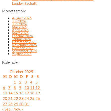
Landwirtschaft
Monatsarchiv
August 2026
Juli 2026
Juni 2026
Mai 2026
April 2026
März 2026
Februar 2026
Januar 2026
Dezember 2025
November 2025
Oktober 2025
September 2025
August 2025
Kalender
Oktober 2025
M
D
M
D
F
S
S
1
2
3
4
5
6
7
8
9
10
11
12
13
14
15
16
17
18
19
20
21
22
23
24
25
26
27
28
29
30
31
« Sep.
Nov. »