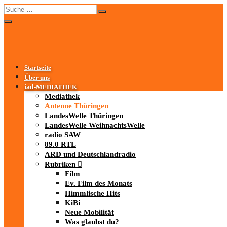
Startseite
Über uns
iad
-MEDIATHEK
Mediathek
Antenne Thüringen
LandesWelle Thüringen
LandesWelle WeihnachtsWelle
radio SAW
89.0 RTL
ARD und Deutschlandradio
Rubriken
Film
Ev. Film des Monats
Himmlische Hits
KiBi
Neue Mobilität
Was glaubst du?