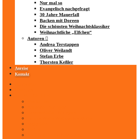
Nur mal so
Evangelisch nachgefragt
30 Jahre Mauerfall
Backen mit Doreen
Die schönsten Weihnachtsklassiker
Weihnachtliche „Elfchen“
Autoren
Andrea Terstappen
Oliver Weilandt
Stefan Erbe
Thorsten Keßler
Anreise
Kontakt
Startseite
Über uns
iad
-MEDIATHEK
Mediathek
Antenne Thüringen
LandesWelle Thüringen
LandesWelle WeihnachtsWelle
radio SAW
89.0 RTL
ARD und Deutschlandradio