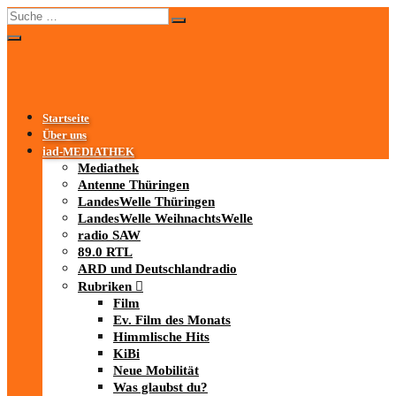
Startseite
Über uns
iad
-MEDIATHEK
Mediathek
Antenne Thüringen
LandesWelle Thüringen
LandesWelle WeihnachtsWelle
radio SAW
89.0 RTL
ARD und Deutschlandradio
Rubriken
Film
Ev. Film des Monats
Himmlische Hits
KiBi
Neue Mobilität
Was glaubst du?