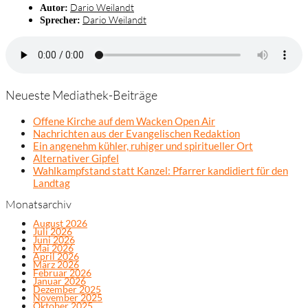
Dario Weilandt
Autor:
Dario Weilandt
Sprecher:
Neueste Mediathek-Beiträge
Offene Kirche auf dem Wacken Open Air
Nachrichten aus der Evangelischen Redaktion
Ein angenehm kühler, ruhiger und spiritueller Ort
Alternativer Gipfel
Wahlkampfstand statt Kanzel: Pfarrer kandidiert für den
Landtag
Monatsarchiv
August 2026
Juli 2026
Juni 2026
Mai 2026
April 2026
März 2026
Februar 2026
Januar 2026
Dezember 2025
November 2025
Oktober 2025