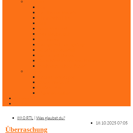
Rubriken
Film
Ev. Film des Monats
Himmlische Hits
KiBi
Neue Mobilität
Was glaubst du?
Nur mal so
Evangelisch nachgefragt
30 Jahre Mauerfall
Backen mit Doreen
Die schönsten Weihnachtsklassiker
Weihnachtliche „Elfchen“
Autoren
Andrea Terstappen
Oliver Weilandt
Stefan Erbe
Thorsten Keßler
Anreise
Kontakt
89.0 RTL
|
Was glaubst du?
18.10.2025 07:05
Überraschung