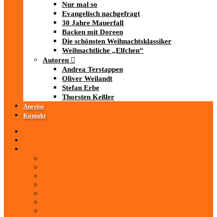
Nur mal so
Evangelisch nachgefragt
30 Jahre Mauerfall
Backen mit Doreen
Die schönsten Weihnachtsklassiker
Weihnachtliche „Elfchen“
Autoren
Andrea Terstappen
Oliver Weilandt
Stefan Erbe
Thorsten Keßler
Anreise
Kontakt
Startseite
Über uns
iad
-MEDIATHEK
Mediathek
Antenne Thüringen
LandesWelle Thüringen
LandesWelle WeihnachtsWelle
radio SAW
89.0 RTL
ARD und Deutschlandradio