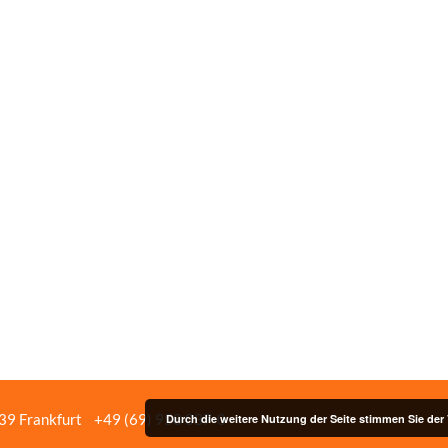
439 Frankfurt
+49 (69) 958 037‑0
Bildnachweise
Impressum/Date
Durch die weitere Nutzung der Seite stimmen Sie de