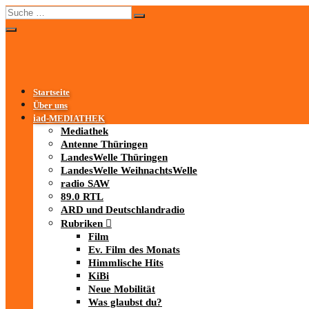
Startseite
Über uns
iad
-MEDIATHEK
Mediathek
Antenne Thüringen
LandesWelle Thüringen
LandesWelle WeihnachtsWelle
radio SAW
89.0 RTL
ARD und Deutschlandradio
Rubriken
Film
Ev. Film des Monats
Himmlische Hits
KiBi
Neue Mobilität
Was glaubst du?