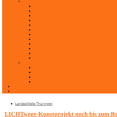
Rubriken
Film
Ev. Film des Monats
Himmlische Hits
KiBi
Neue Mobilität
Was glaubst du?
Nur mal so
Evangelisch nachgefragt
30 Jahre Mauerfall
Backen mit Doreen
Die schönsten Weihnachtsklassiker
Weihnachtliche „Elfchen“
Autoren
Andrea Terstappen
Oliver Weilandt
Stefan Erbe
Thorsten Keßler
Anreise
Kontakt
LandesWelle Thüringen
LICHTwege-Kunstprojekt noch bis zum Ref