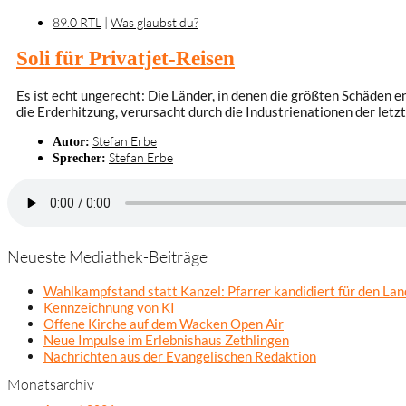
89.0 RTL
|
Was glaubst du?
Soli für Privatjet-Reisen
Es ist echt ungerecht: Die Länder, in denen die größten Schäden
die Erderhitzung, verursacht durch die Industrienationen der let
Stefan Erbe
Autor:
Stefan Erbe
Sprecher:
Neueste Mediathek-Beiträge
Wahlkampfstand statt Kanzel: Pfarrer kandidiert für den La
Kennzeichnung von KI
Offene Kirche auf dem Wacken Open Air
Neue Impulse im Erlebnishaus Zethlingen
Nachrichten aus der Evangelischen Redaktion
Monatsarchiv