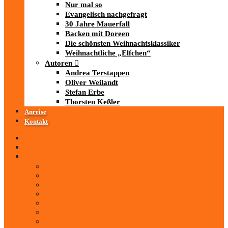
Nur mal so
Evangelisch nachgefragt
30 Jahre Mauerfall
Backen mit Doreen
Die schönsten Weihnachtsklassiker
Weihnachtliche „Elfchen“
Autoren
Andrea Terstappen
Oliver Weilandt
Stefan Erbe
Thorsten Keßler
Anreise
Kontakt
Startseite
Über uns
iad
-MEDIATHEK
Mediathek
Antenne Thüringen
LandesWelle Thüringen
LandesWelle WeihnachtsWelle
radio SAW
89.0 RTL
ARD und Deutschlandradio