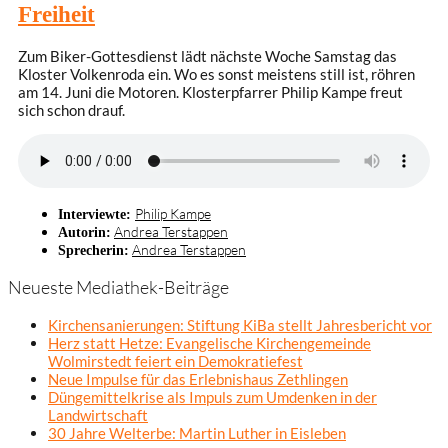
Freiheit
Zum Biker-Gottesdienst lädt nächste Woche Samstag das
Kloster Volkenroda ein. Wo es sonst meistens still ist, röhren
am 14. Juni die Motoren. Klosterpfarrer Philip Kampe freut
sich schon drauf.
Philip Kampe
Interviewte:
Andrea Terstappen
Autorin:
Andrea Terstappen
Sprecherin:
Neueste Mediathek-Beiträge
Kirchensanierungen: Stiftung KiBa stellt Jahresbericht vor
Herz statt Hetze: Evangelische Kirchengemeinde
Wolmirstedt feiert ein Demokratiefest
Neue Impulse für das Erlebnishaus Zethlingen
Düngemittelkrise als Impuls zum Umdenken in der
Landwirtschaft
30 Jahre Welterbe: Martin Luther in Eisleben