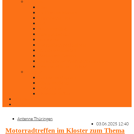
Rubriken
Film
Ev. Film des Monats
Himmlische Hits
KiBi
Neue Mobilität
Was glaubst du?
Nur mal so
Evangelisch nachgefragt
30 Jahre Mauerfall
Backen mit Doreen
Die schönsten Weihnachtsklassiker
Weihnachtliche „Elfchen“
Autoren
Andrea Terstappen
Oliver Weilandt
Stefan Erbe
Thorsten Keßler
Anreise
Kontakt
Antenne Thüringen
03.06.2025 12:40
Motorradtreffen im Kloster zum Thema