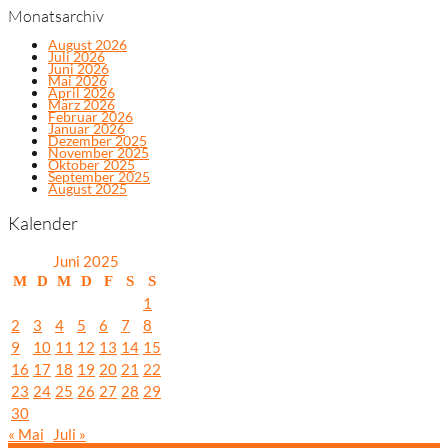
Monatsarchiv
August 2026
Juli 2026
Juni 2026
Mai 2026
April 2026
März 2026
Februar 2026
Januar 2026
Dezember 2025
November 2025
Oktober 2025
September 2025
August 2025
Kalender
Juni 2025
M
D
M
D
F
S
S
1
2
3
4
5
6
7
8
9
10
11
12
13
14
15
16
17
18
19
20
21
22
23
24
25
26
27
28
29
30
« Mai
Juli »