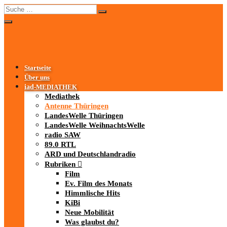
Startseite
Über uns
iad
-MEDIATHEK
Mediathek
Antenne Thüringen
LandesWelle Thüringen
LandesWelle WeihnachtsWelle
radio SAW
89.0 RTL
ARD und Deutschlandradio
Rubriken
Film
Ev. Film des Monats
Himmlische Hits
KiBi
Neue Mobilität
Was glaubst du?