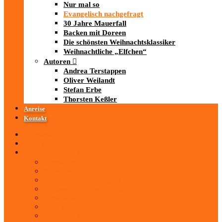
Nur mal so
Evangelisch nachgefragt
30 Jahre Mauerfall
Backen mit Doreen
Die schönsten Weihnachtsklassiker
Weihnachtliche „Elfchen“
Autoren
Andrea Terstappen
Oliver Weilandt
Stefan Erbe
Thorsten Keßler
Anreise
Kontakt
Startseite
Über uns
iad
-MEDIATHEK
Mediathek
Antenne Thüringen
LandesWelle Thüringen
LandesWelle WeihnachtsWelle
radio SAW
89.0 RTL
ARD und Deutschlandradio