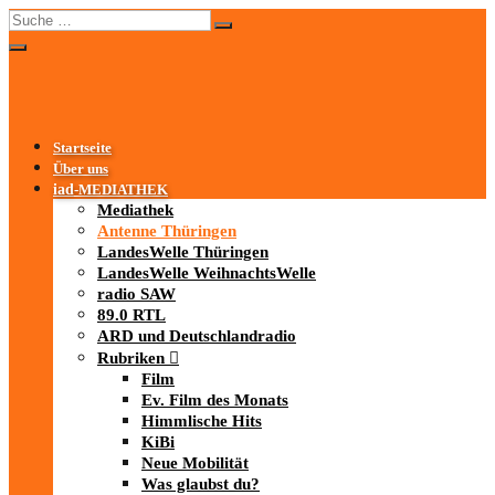
Startseite
Über uns
iad
-MEDIATHEK
Mediathek
Antenne Thüringen
LandesWelle Thüringen
LandesWelle WeihnachtsWelle
radio SAW
89.0 RTL
ARD und Deutschlandradio
Rubriken
Film
Ev. Film des Monats
Himmlische Hits
KiBi
Neue Mobilität
Was glaubst du?