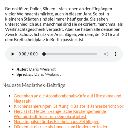
Betonklötze, Poller, Säulen – sie stehen an den Eingängen
vieler Weihnachtsmärkte, auch in diesem Jahr. Selbst in
kleineren Städten sind sie immer häufiger da. Sie sehen
unterschiedlich aus, manchmal sind sie dekoriert, manchmal als
Weihnachtsgeschenk verpackt. Aber sie haben alle denselben
Zweck: Schutz. Schutz vor Anschlägen, wie dem, der 2016 auf
dem Breitscheidplatz in Berlin passiert ist.
Dario Weilandt
Autor:
Dario Weilandt
Sprecher:
Neueste Mediathek-Beiträge
Gedenken an die Atombombenabwürfe auf Hiroshima und
Nagasaki
Kirchensanierungen: Stiftung KiBa stellt Jahresbericht vor
Herz statt Hetze: Evangelische Kirchengemeinde
Wolmirstedt feiert ein Demokratiefest
Neue Impulse für das Erlebnishaus Zethlingen
Düngemittelkrise als Impuls zum Umdenken in der