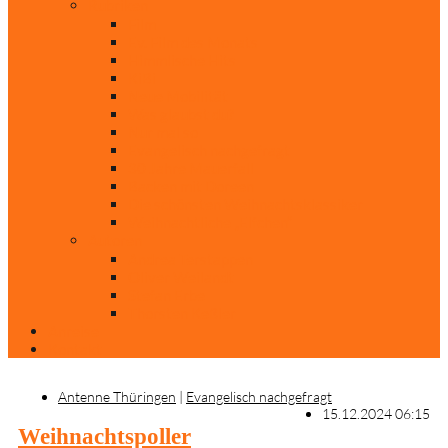
Rubriken
Film
Ev. Film des Monats
Himmlische Hits
KiBi
Neue Mobilität
Was glaubst du?
Nur mal so
Evangelisch nachgefragt
30 Jahre Mauerfall
Backen mit Doreen
Die schönsten Weihnachtsklassiker
Weihnachtliche „Elfchen“
Autoren
Andrea Terstappen
Oliver Weilandt
Stefan Erbe
Thorsten Keßler
Anreise
Kontakt
Antenne Thüringen
|
Evangelisch nachgefragt
15.12.2024 06:15
Weihnachtspoller