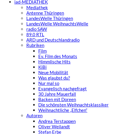
iad
-MEDIATHEK
Mediathek
Antenne Thüringen
LandesWelle Thüringen
LandesWelle WeihnachtsWelle
radio SAW
89.0 RTL
ARD und Deutschlandradio
Rubriken
Film
Ev. Film des Monats
Himmlische Hits
KiBi
Neue Mobilität
Was glaubst du?
Nur mal so
Evangelisch nachgefragt
30 Jahre Mauerfall
Backen mit Doreen
Die schönsten Weihnachtsklassiker
Weihnachtliche „Elfchen“
Autoren
Andrea Terstappen
Oliver Weilandt
Stefan Erbe