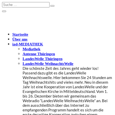
Startseite
Über uns
iad
-MEDIATHEK
Mediathek
Antenne Thüringen
LandesWelle Thüringen
LandesWelle WeihnachtsWelle
Die schönste Zeit des Jahres geht wieder los!
Passend dazu gibt es die LandesWelle
Weihnachtswelle. Hier bekommen Sie 24 Stunden am
Tag Weihnachtshits und vieles mehr. Neu in diesem
Jahr ist eine Kooperation von LandesWelle und der
Evangelischen Kirche in Mitteldeutschland. Vom 1.
bis 26. Dezember bieten wir gemeinsam das
Webradio “LandesWelle WeihnachtsWelle” an. Bei
dem ausschließlich über das Internet zu
empfangenden Programm handelt es sich um die
erste derartige Kooperation zwischen einem