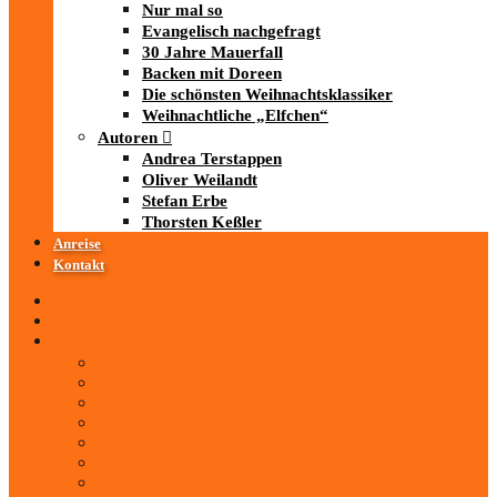
Nur mal so
Evangelisch nachgefragt
30 Jahre Mauerfall
Backen mit Doreen
Die schönsten Weihnachtsklassiker
Weihnachtliche „Elfchen“
Autoren
Andrea Terstappen
Oliver Weilandt
Stefan Erbe
Thorsten Keßler
Anreise
Kontakt
Startseite
Über uns
iad
-MEDIATHEK
Mediathek
Antenne Thüringen
LandesWelle Thüringen
LandesWelle WeihnachtsWelle
radio SAW
89.0 RTL
ARD und Deutschlandradio