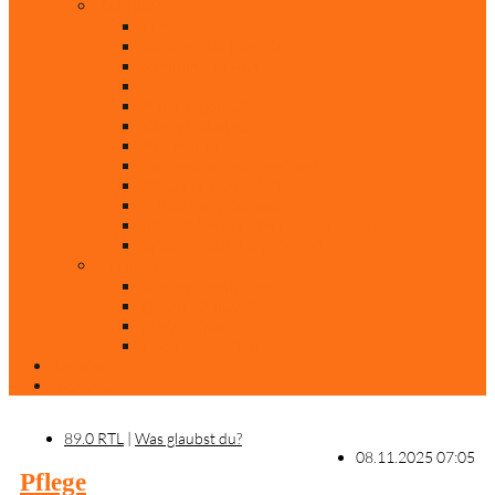
Rubriken
Film
Ev. Film des Monats
Himmlische Hits
KiBi
Neue Mobilität
Was glaubst du?
Nur mal so
Evangelisch nachgefragt
30 Jahre Mauerfall
Backen mit Doreen
Die schönsten Weihnachtsklassiker
Weihnachtliche „Elfchen“
Autoren
Andrea Terstappen
Oliver Weilandt
Stefan Erbe
Thorsten Keßler
Anreise
Kontakt
89.0 RTL
|
Was glaubst du?
08.11.2025 07:05
Pflege