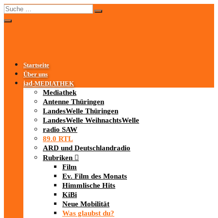
Startseite
Über uns
iad
-MEDIATHEK
Mediathek
Antenne Thüringen
LandesWelle Thüringen
LandesWelle WeihnachtsWelle
radio SAW
89.0 RTL
ARD und Deutschlandradio
Rubriken
Film
Ev. Film des Monats
Himmlische Hits
KiBi
Neue Mobilität
Was glaubst du?