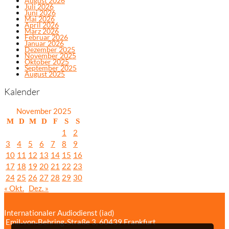
August 2026
Juli 2026
Juni 2026
Mai 2026
April 2026
März 2026
Februar 2026
Januar 2026
Dezember 2025
November 2025
Oktober 2025
September 2025
August 2025
Kalender
November 2025
M
D
M
D
F
S
S
1
2
3
4
5
6
7
8
9
10
11
12
13
14
15
16
17
18
19
20
21
22
23
24
25
26
27
28
29
30
« Okt.
Dez. »
Internationaler Audiodienst (iad)
Emil‑von‑Behring‑Straße 3, 60439 Frankfurt