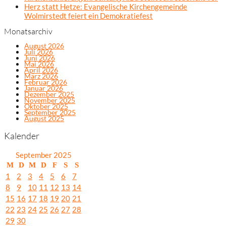
Herz statt Hetze: Evangelische Kirchengemeinde
Wolmirstedt feiert ein Demokratiefest
Monatsarchiv
August 2026
Juli 2026
Juni 2026
Mai 2026
April 2026
März 2026
Februar 2026
Januar 2026
Dezember 2025
November 2025
Oktober 2025
September 2025
August 2025
Kalender
September 2025
M
D
M
D
F
S
S
1
2
3
4
5
6
7
8
9
10
11
12
13
14
15
16
17
18
19
20
21
22
23
24
25
26
27
28
29
30