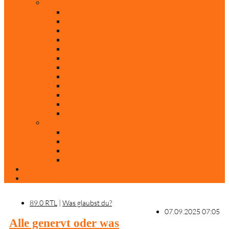
Rubriken
Film
Ev. Film des Monats
Himmlische Hits
KiBi
Neue Mobilität
Was glaubst du?
Nur mal so
Evangelisch nachgefragt
30 Jahre Mauerfall
Backen mit Doreen
Die schönsten Weihnachtsklassiker
Weihnachtliche „Elfchen“
Autoren
Andrea Terstappen
Oliver Weilandt
Stefan Erbe
Thorsten Keßler
Anreise
Kontakt
89.0 RTL
|
Was glaubst du?
07.09.2025 07:05
Alle genervt oder was