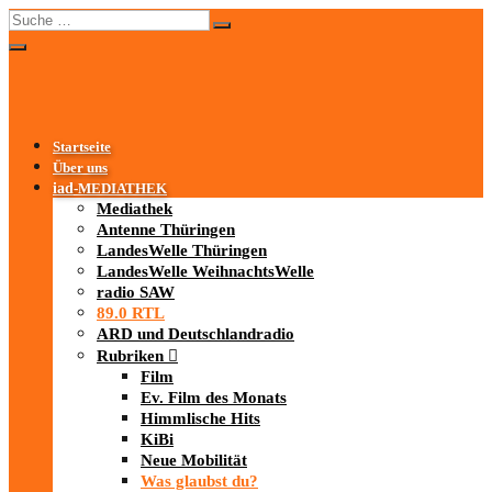
Startseite
Über uns
iad
-MEDIATHEK
Mediathek
Antenne Thüringen
LandesWelle Thüringen
LandesWelle WeihnachtsWelle
radio SAW
89.0 RTL
ARD und Deutschlandradio
Rubriken
Film
Ev. Film des Monats
Himmlische Hits
KiBi
Neue Mobilität
Was glaubst du?