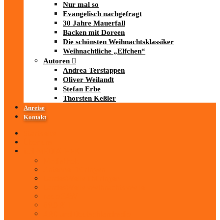
Nur mal so
Evangelisch nachgefragt
30 Jahre Mauerfall
Backen mit Doreen
Die schönsten Weihnachtsklassiker
Weihnachtliche „Elfchen“
Autoren
Andrea Terstappen
Oliver Weilandt
Stefan Erbe
Thorsten Keßler
Anreise
Kontakt
Startseite
Über uns
iad
-MEDIATHEK
Mediathek
Antenne Thüringen
LandesWelle Thüringen
LandesWelle WeihnachtsWelle
radio SAW
89.0 RTL
ARD und Deutschlandradio